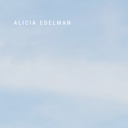
Våra hem
Sälj med