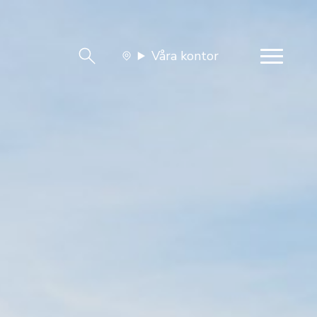
Våra kontor
team
Jobba med oss