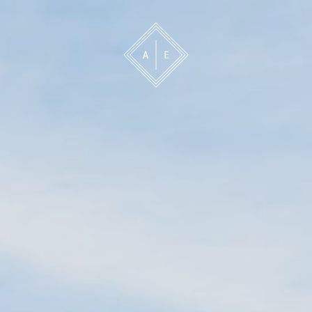
 oss
Bevakning
Franchise
Om oss
Vårt 