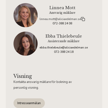
Linnea Mott
Ansvarig mäklare
linnea.mott@aliciaedelman.se
072-388 24 08
Ebba Thielebeule
Assisterande mäklare
ebba.thielebeule@aliciaedelman.se
072-388 24 18
Visning
Kontakta ansvarig mäklare för bokning av
personlig visning.
Intresseanmälan