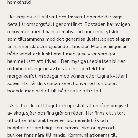
hemkänsla!
Här erbjuds ett stilrent och trivsamt boende där varje
detalj är omsorgsfullt genomtänkt. Bostaden har nyligen
renoverats med fina materialval och moderna ytskikt
som tillsammans med det generösa ljusinsläppet skapar
en harmonisk och inbjudande atmosfär. Planlösningen är
både social och funktionell med ljusa ytor som gör
hemmet lätt att trivas i. Den mysiga uteplatsen blir en
naturlig förlängning av bostaden – perfekt för
morgonkaffet, middagar med vänner eller lugna kvällar i
solen. Här får du känslan av ett privat och ombonat
boende med närhet till både natur och stad.
I Älta bor du i ett lugnt och uppskattat område omgivet
av skog, sjöar och fina grönområden. Här finns ett stort
utbud av friluftsaktiviteter, promenadstråk och
badplatser samtidigt som service, skolor, gym och
butiker finns nära till hands. Kommunikationerna till