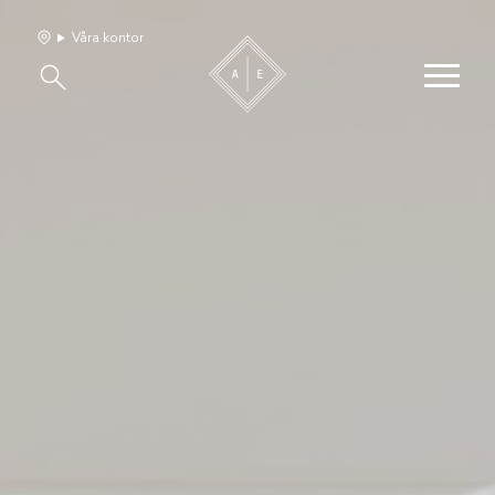
Våra kontor
Våra hem
Sälj med oss
Bevakning
Franchise
Om oss
Vårt team
Jobba med oss