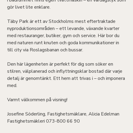
i badrummet finns egen tvättmaskin – en vardagslyx som
gör livet lite enklare.
Täby Park är ett av Stockholms mest eftertraktade
nyproduktionsområden – ett levande, växande kvarter
med restauranger, butiker, gym och service. Här bor du
med naturen runt knuten och goda kommunikationer in
till city via Roslagsbanan och bussar.
Den här lägenheten är perfekt för dig som söker en
stilren, välplanerad och inflyttningsklar bostad där varje
detalj är genomtänkt. Ett hem att trivas i – och imponera
med.
Varmt välkommen på visning!
Josefine Söderling, Fastighetsmäklare, Alicia Edelman
Fastighetsmäkleri 073-800 66 90