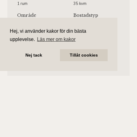
1 rum
35 kvm
Område
Bostadstyp
Täby Park
Lägenhet
Hej, vi använder kakor för din bästa
Våningsplan
Månadsavgift
upplevelse.
Läs mer om kakor
Våning 4 av 4.
2 909 kr/mån
Hiss finns.
Nej tack
Tillåt cookies
Josefine Söderling
Ansvarig mäklare
josefine.soderling@aliciaedelman.se
073-800 66 90