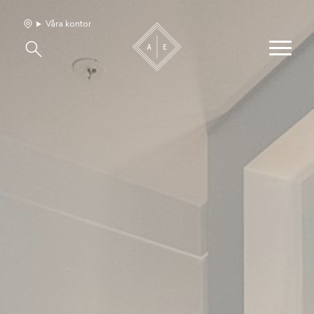
Våra kontor
Våra hem
Sälj med oss
Bevakning
Franchise
Om oss
Vårt team
Jobba med oss