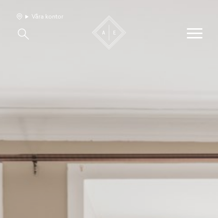
Våra kontor
Våra hem
Sälj med oss
Bevakning
Franchise
Om oss
Vårt team
Jobba med oss