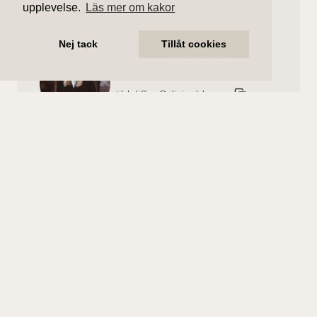
upplevelse.
Läs mer om kakor
Nej tack
Tillåt cookies
Tilde Liffner
Ansvarig mäklare
tilde.liffner@aliciaedelman.se
072-388 24 17