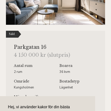
Såld
Parkgatan 16
4 150 000 kr (slutpris)
Antal rum
Boarea
2 rum
36 kvm
Område
Bostadstyp
Kungsholmen
Lägenhet
Månadsavgift
1 478 kr/mån
Hej, vi använder kakor för din bästa