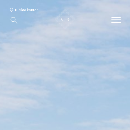
Våra kontor
Våra hem
Sälj med oss
Bevakning
Franchise
Om oss
Vårt team
Jobba med oss