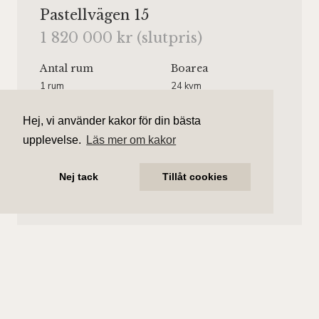
Pastellvägen 15
1 820 000 kr (slutpris)
Antal rum
Boarea
1 rum
24 kvm
Område
Bostadstyp
Hej, vi använder kakor för din bästa
Johanneshov
Lägenhet
upplevelse.
Läs mer om kakor
Våningsplan
Månadsavgift
Våning 2 av 7.
1 946 kr/mån
Nej tack
Tillåt cookies
Hiss finns.
Charlotta Blick
Ansvarig mäklare
charlotta.blick@aliciaedelman.se