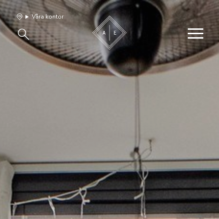
Våra kontor
Våra hem
Sälj med oss
Bevakning
Franchise
Om oss
Vårt team
Jobba med oss