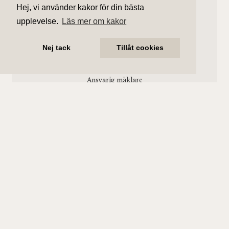
Hej, vi använder kakor för din bästa
upplevelse.
Läs mer om kakor
Nej tack
Tillåt cookies
Andreas Wilhelmsson
Ansvarig mäklare
andreas.wilhelmsson@aliciaedelman.se
072-388 24 63