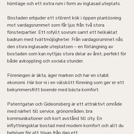
hörnläge och ett extra rum i form av inglasad uteplats.
Bostaden erbjuder ett stilrent kök i öppen planlösning
mot vardagsrummet som får ljus från två stora
fönsterpartier. Ett rofyllt sovrum samt ett helkaklat
badrum med tvättmöjligheter. Från vardagsrummet nås
den stora inglasade uteplatsen – en förlängning av
bostaden som kan nyttjas stora delar av året, perfekt för
både avkoppling och sociala stunder.
Föreningen är äkta, äger marken och har en stabil
ekonomi. Här bor ni i en välskött förening som ger er ett
bekymmersfritt boende med bästa komfort.
Patentgatan och Gideonsberg är ett attraktivt område
med närhet till service, grönområden, bra
kommunikationer och kort avstånd till city. En
inflyttningsklar bostad med modern komfort och allt du
behöver för att trivas från dag ett.