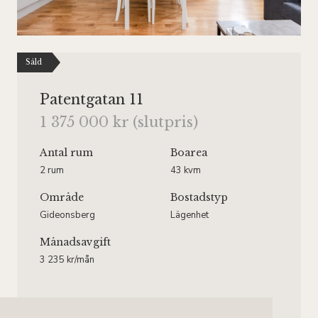
Såld
Patentgatan 11
1 375 000 kr (slutpris)
Antal rum
Boarea
2 rum
43 kvm
Område
Bostadstyp
Gideonsberg
Lägenhet
Månadsavgift
3 235 kr/mån