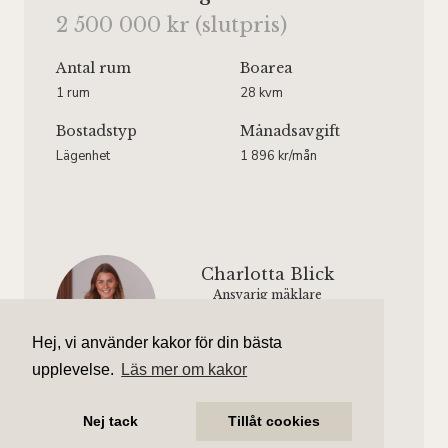
2 500 000 kr (slutpris)
Antal rum
Boarea
1 rum
28 kvm
Bostadstyp
Månadsavgift
Lägenhet
1 896 kr/mån
Charlotta Blick
Ansvarig mäklare
charlotta.blick@aliciaedelman.se
072-388 24 20
Hej, vi använder kakor för din bästa
upplevelse.
Läs mer om kakor
Josefine Ramqvist
Assisterande mäklare
Nej tack
Tillåt cookies
josefine.ramqvist@aliciaedelman.se