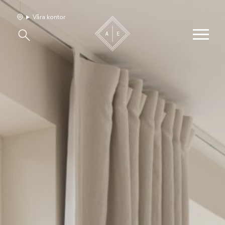
Våra kontor
Våra hem
Sälj med oss
Bevakning
Franchise
Om oss
Vårt team
Jobba med oss