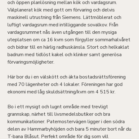
och öppen planlösning mellan kök och vardagsrum.
Välplanerat kök med gott om förvaring och delvis
maskinell utrustning från Siemens. Lättmöblerat och
luftigt vardagsrum med intilliggande sovalkov. Från
vardagsrummet nås även utgången till den mysiga
uteplatsen om ca 16 kvm som förgyller sommarhalvåret
och bidrar till en härlig radhuskänsla. Stort och helkaklat
badrum med tidlöst kakel och klinker samt generösa
förvaringsmöjligheter.
Här bor du i en välskött och äkta bostadsrättsförening
med 70 lägenheter och 4 lokaler. Föreningen har god
ekonomi med låg skuldsättning/kvm om 4 515 kr.
Bo i ett mysigt och lugnt område med trevligt
grannskap, närhet till livsmedelsbutiker och bra
kommunikationer. Paternostervägen ligger i den södra
delen av Hammarbyhöjden och bara 5 minuter bort når du
T-bana Blåsut. Perfekt område för dig som vill