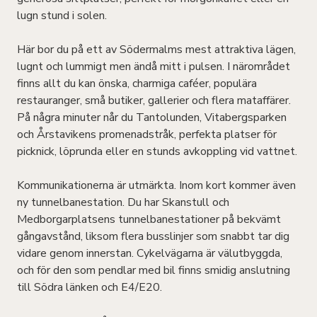
lugn stund i solen.
Här bor du på ett av Södermalms mest attraktiva lägen,
lugnt och lummigt men ändå mitt i pulsen. I närområdet
finns allt du kan önska, charmiga caféer, populära
restauranger, små butiker, gallerier och flera mataffärer.
På några minuter når du Tantolunden, Vitabergsparken
och Årstavikens promenadstråk, perfekta platser för
picknick, löprunda eller en stunds avkoppling vid vattnet.
Kommunikationerna är utmärkta. Inom kort kommer även
ny tunnelbanestation. Du har Skanstull och
Medborgarplatsens tunnelbanestationer på bekvämt
gångavstånd, liksom flera busslinjer som snabbt tar dig
vidare genom innerstan. Cykelvägarna är välutbyggda,
och för den som pendlar med bil finns smidig anslutning
till Södra länken och E4/E20.