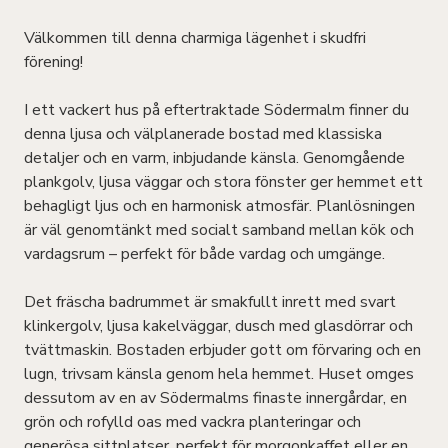
Välkommen till denna charmiga lägenhet i skudfri
förening!
I ett vackert hus på eftertraktade Södermalm finner du
denna ljusa och välplanerade bostad med klassiska
detaljer och en varm, inbjudande känsla. Genomgående
plankgolv, ljusa väggar och stora fönster ger hemmet ett
behagligt ljus och en harmonisk atmosfär. Planlösningen
är väl genomtänkt med socialt samband mellan kök och
vardagsrum – perfekt för både vardag och umgänge.
Det fräscha badrummet är smakfullt inrett med svart
klinkergolv, ljusa kakelväggar, dusch med glasdörrar och
tvättmaskin. Bostaden erbjuder gott om förvaring och en
lugn, trivsam känsla genom hela hemmet. Huset omges
dessutom av en av Södermalms finaste innergårdar, en
grön och rofylld oas med vackra planteringar och
generösa sittplatser, perfekt för morgonkaffet eller en