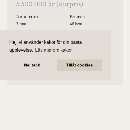
5 500 000 kr (slutpris)
Antal rum
Boarea
3 rum
48 kvm
Område
Bostadstyp
Södermalm
Lägenhet
Hej, vi använder kakor för din bästa
upplevelse.
Läs mer om kakor
Våningsplan
Månadsavgift
Våning 3
2 578 kr/mån
Nej tack
Tillåt cookies
Hiss finns.
Subhan Kaki
Ansvarig mäklare
subhan.kaki@aliciaedelman.se
076-838 26 69