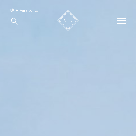
Våra kontor
Våra hem
Sälj med oss
Bevakning
Franchise
Om oss
Vårt team
Jobba med oss