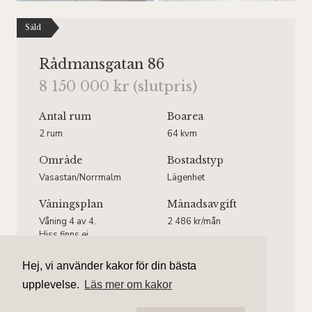
Såld
Rådmansgatan 86
8 150 000 kr (slutpris)
Antal rum
Boarea
2 rum
64 kvm
Område
Bostadstyp
Vasastan/Norrmalm
Lägenhet
Våningsplan
Månadsavgift
Våning 4 av 4.
2 486 kr/mån
Hiss finns ej.
Hej, vi använder kakor för din bästa
upplevelse.
Läs mer om kakor