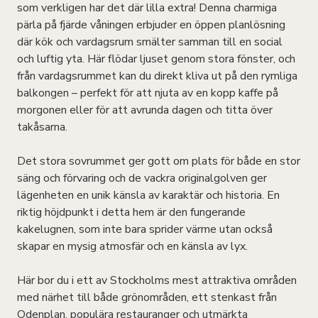
som verkligen har det där lilla extra! Denna charmiga
pärla på fjärde våningen erbjuder en öppen planlösning
där kök och vardagsrum smälter samman till en social
och luftig yta. Här flödar ljuset genom stora fönster, och
från vardagsrummet kan du direkt kliva ut på den rymliga
balkongen – perfekt för att njuta av en kopp kaffe på
morgonen eller för att avrunda dagen och titta över
takåsarna.
Det stora sovrummet ger gott om plats för både en stor
säng och förvaring och de vackra originalgolven ger
lägenheten en unik känsla av karaktär och historia. En
riktig höjdpunkt i detta hem är den fungerande
kakelugnen, som inte bara sprider värme utan också
skapar en mysig atmosfär och en känsla av lyx.
Här bor du i ett av Stockholms mest attraktiva områden
med närhet till både grönområden, ett stenkast från
Odenplan, populära restauranger och utmärkta