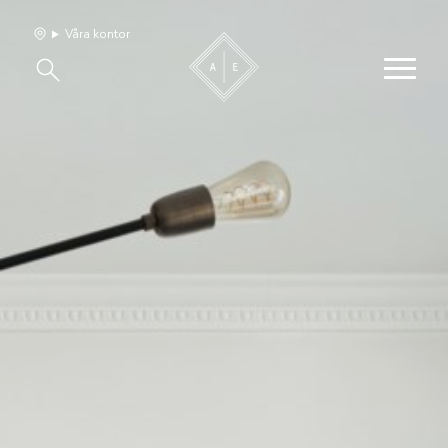
Våra kontor
Våra hem
Sälj med oss
Bevakning
Franchise
Om oss
Vårt team
Jobba med oss