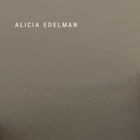
072-388 24 21
Våra hem
Sälj med