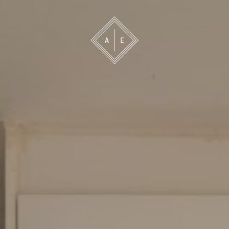
 oss
Bevakning
Franchise
Om oss
Vårt 