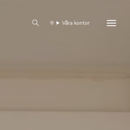
Våra kontor
team
Jobba med oss