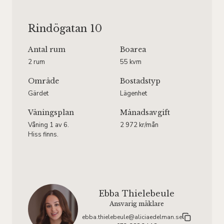
Rindögatan 10
Antal rum
Boarea
2 rum
55 kvm
Område
Bostadstyp
Gärdet
Lägenhet
Våningsplan
Månadsavgift
Våning 1 av 6.
2 972 kr/mån
Hiss finns.
Ebba Thielebeule
Ansvarig mäklare
ebba.thielebeule@aliciaedelman.se