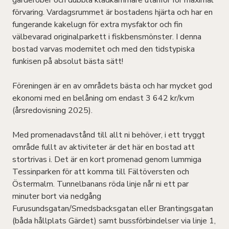
garderober och dubbla klädkammare utanför för maximal
förvaring. Vardagsrummet är bostadens hjärta och har en
fungerande kakelugn för extra mysfaktor och fin
välbevarad originalparkett i fiskbensmönster. I denna
bostad varvas modernitet och med den tidstypiska
funkisen på absolut bästa sätt!
Föreningen är en av områdets bästa och har mycket god
ekonomi med en belåning om endast 3 642 kr/kvm
(årsredovisning 2025).
Med promenadavstånd till allt ni behöver, i ett tryggt
område fullt av aktiviteter är det här en bostad att
stortrivas i. Det är en kort promenad genom lummiga
Tessinparken för att komma till Fältöversten och
Östermalm. Tunnelbanans röda linje når ni ett par
minuter bort via nedgång
Furusundsgatan/Smedsbacksgatan eller Brantingsgatan
(båda hållplats Gärdet) samt bussförbindelser via linje 1,