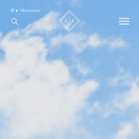
Våra kontor
Våra hem
Sälj med oss
Bevakning
Franchise
Om oss
Vårt team
Jobba med oss