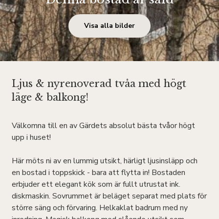
Visa alla bilder
Ljus & nyrenoverad tvåa med högt
läge & balkong!
Välkomna till en av Gärdets absolut bästa tvåor högt
upp i huset!
Här möts ni av en lummig utsikt, härligt ljusinsläpp och
en bostad i toppskick - bara att flytta in! Bostaden
erbjuder ett elegant kök som är fullt utrustat ink.
diskmaskin. Sovrummet är beläget separat med plats för
större säng och förvaring. Helkaklat badrum med ny