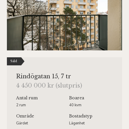
Såld
Rindögatan 15, 7 tr
4 450 000 kr (slutpris)
Antal rum
Boarea
2 rum
40 kvm
Område
Bostadstyp
Gärdet
Lägenhet