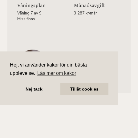
Våningsplan
Månadsavgift
Våning 7 av 9.
3 287 kr/mån
Hiss finns.
Ebba Thielebeule
Ansvarig mäklare
Hej, vi använder kakor för din bästa
ebba.thielebeule@aliciaedelman.se
upplevelse.
Läs mer om kakor
072-388 24 18
Nej tack
Tillåt cookies