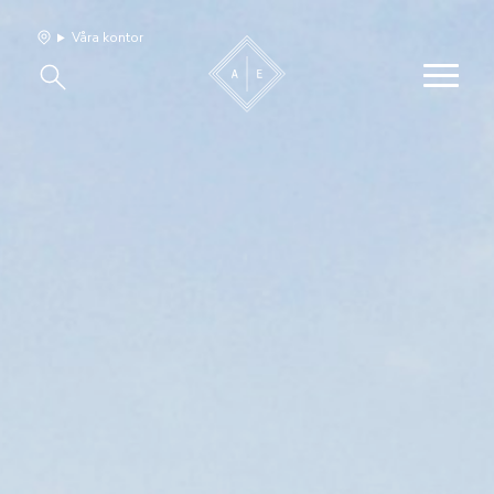
Våra kontor
Våra hem
Sälj med oss
Bevakning
Franchise
Om oss
Vårt team
Jobba med oss