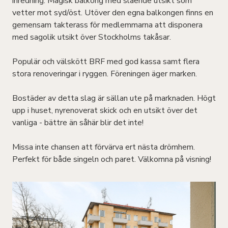
inredning. Magisk balkong med slående utsikt som
vetter mot syd/öst. Utöver den egna balkongen finns en
gemensam takterass för medlemmarna att disponera
med sagolik utsikt över Stockholms takåsar.
Populär och välskött BRF med god kassa samt flera
stora renoveringar i ryggen. Föreningen äger marken.
Bostäder av detta slag är sällan ute på marknaden. Högt
upp i huset, nyrenoverat skick och en utsikt över det
vanliga - bättre än såhär blir det inte!
Missa inte chansen att förvärva ert nästa drömhem.
Perfekt för både singeln och paret. Välkomna på visning!