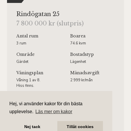
Rindögatan 25
7 800 000 kr (slutpris)
Antal rum
Boarea
3 rum
74.6 kvm
Område
Bostadstyp
Gärdet
Lägenhet
Våningsplan
Månadsavgift
Våning 1 av 8.
2 999 kr/mån
Hiss finns.
Hej, vi använder kakor för din bästa
upplevelse.
Läs mer om kakor
Ebba Thielebeule
Ansvarig mäklare
Nej tack
Tillåt cookies