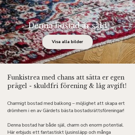
Denna bostad är såld
Visa alla bilder
Funkistrea med chans att sätta er egen
prägel - skuldfri förening & låg avgift!
Charmigt bostad med balkong – möjlighet att skapa ert
drömhem i en av Gärdets bästa bostadsrättsföreningar!
Denna bostad har både själ, charm och enorm potential.
Här erbjuds ett fantastiskt ljusinsläpp och många