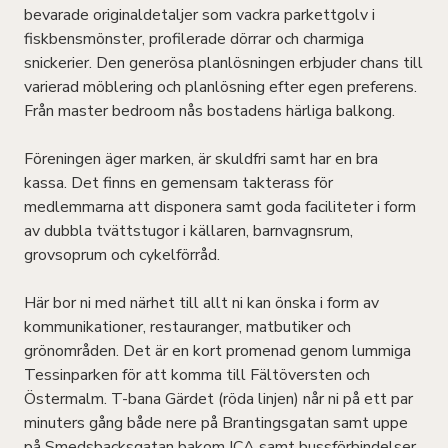
bevarade originaldetaljer som vackra parkettgolv i
fiskbensmönster, profilerade dörrar och charmiga
snickerier. Den generösa planlösningen erbjuder chans till
varierad möblering och planlösning efter egen preferens.
Från master bedroom nås bostadens härliga balkong.
Föreningen äger marken, är skuldfri samt har en bra
kassa. Det finns en gemensam takterass för
medlemmarna att disponera samt goda faciliteter i form
av dubbla tvättstugor i källaren, barnvagnsrum,
grovsoprum och cykelförråd.
Här bor ni med närhet till allt ni kan önska i form av
kommunikationer, restauranger, matbutiker och
grönområden. Det är en kort promenad genom lummiga
Tessinparken för att komma till Fältöversten och
Östermalm. T-bana Gärdet (röda linjen) når ni på ett par
minuters gång både nere på Brantingsgatan samt uppe
på Smedsbacksgatan bakom ICA samt bussförbindelser