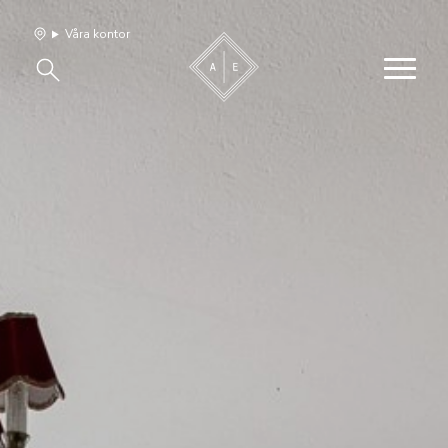
Våra kontor
Våra hem
Sälj med oss
Bevakning
Franchise
Om oss
Vårt team
Jobba med oss