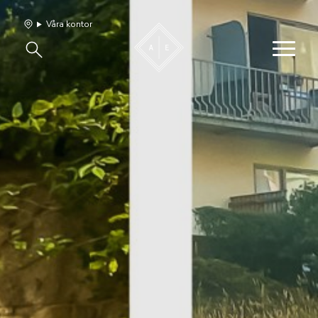
Våra kontor
Våra hem
Sälj med oss
Bevakning
Franchise
Om oss
Vårt team
Jobba med oss