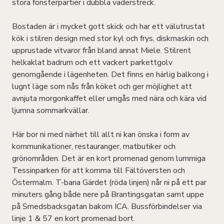
stora fönsterpartier i dubbla väderstreck.
Bostaden är i mycket gott skick och har ett välutrustat
kök i stilren design med stor kyl och frys, diskmaskin och
upprustade vitvaror från bland annat Miele. Stilrent
helkaklat badrum och ett vackert parkettgolv
genomgående i lägenheten. Det finns en härlig balkong i
lugnt läge som nås från köket och ger möjlighet att
avnjuta morgonkaffet eller umgås med nära och kära vid
ljumna sommarkvällar.
Här bor ni med närhet till allt ni kan önska i form av
kommunikationer, restauranger, matbutiker och
grönområden. Det är en kort promenad genom lummiga
Tessinparken för att komma till Fältöversten och
Östermalm. T-bana Gärdet (röda linjen) når ni på ett par
minuters gång både nere på Brantingsgatan samt uppe
på Smedsbacksgatan bakom ICA. Bussförbindelser via
linje 1 & 57 en kort promenad bort.