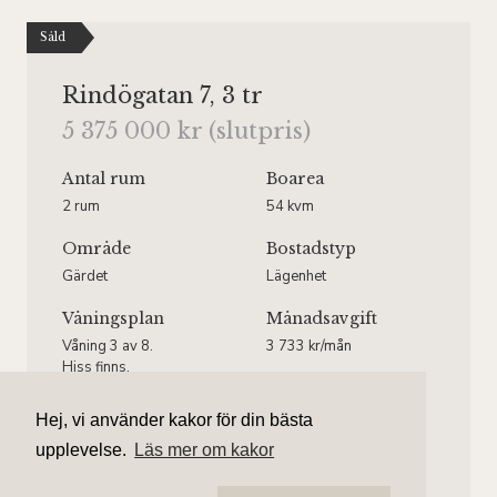
Såld
Rindögatan 7, 3 tr
5 375 000 kr (slutpris)
Antal rum
Boarea
2 rum
54 kvm
Område
Bostadstyp
Gärdet
Lägenhet
Våningsplan
Månadsavgift
Våning 3 av 8.
3 733 kr/mån
Hiss finns.
Hej, vi använder kakor för din bästa
upplevelse.
Läs mer om kakor