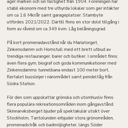
äger marken och sin fastighet från 1904. Föreningen har
stabil ekonomi med tre uthyrda lokaler som ger intäkter
om ca 1,6 Mkr/år samt garageplatser. Stambyte
utfördes 2021/2022. Därtill finns en stor dold tillgång i
form av råvind om ca 349 kvm. Låg belåningsgrad.
På kort promenadavstånd når du Mariatorget,
Zinkensdamm och Hornstull med ett brett utbud av
trendiga restauranger, barer och butiker. I området finns
även flera gym, biograf och goda kommunikationer med
Zinkensdamms tunnelbana endast 100 meter bort,
flertalet busslinjer i närområdet samt pendeltåg från
Södra Station.
För den som uppskattar grönska och utomhusliv finns
flera populära rekreationsområden inom gångavstånd.
Skinnarviksberget bjuder på spektakulär utsikt över
Stockholm, Tantolunden erbjuder stora grönområden,
promenadstråk och badmöjligheter, längs Söder