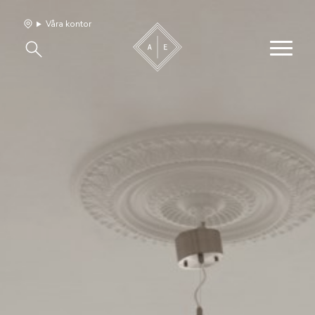
Våra kontor
Våra hem
Sälj med oss
Bevakning
Franchise
Om oss
Vårt team
Jobba med oss