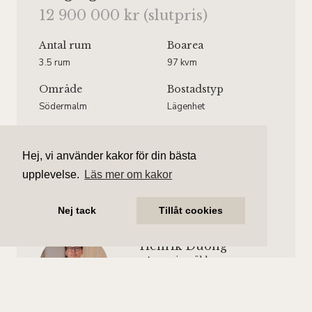
12 900 000 kr (slutpris)
Antal rum
Boarea
3.5 rum
97 kvm
Område
Bostadstyp
Södermalm
Lägenhet
Våningsplan
Månadsavgift
Våning 3 av 5.
5 940 kr/mån
Hej, vi använder kakor för din bästa
Hiss finns.
upplevelse.
Läs mer om kakor
Nej tack
Tillåt cookies
Henrik Duong
Ansvarig mäklare
henrik.duong@aliciaedelman.se
076-396 57 55