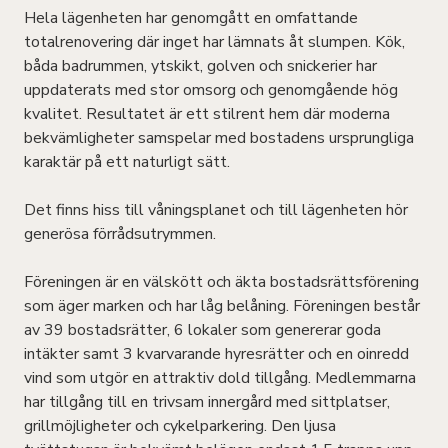
Hela lägenheten har genomgått en omfattande
totalrenovering där inget har lämnats åt slumpen. Kök,
båda badrummen, ytskikt, golven och snickerier har
uppdaterats med stor omsorg och genomgående hög
kvalitet. Resultatet är ett stilrent hem där moderna
bekvämligheter samspelar med bostadens ursprungliga
karaktär på ett naturligt sätt.
Det finns hiss till våningsplanet och till lägenheten hör
generösa förrådsutrymmen.
Föreningen är en välskött och äkta bostadsrättsförening
som äger marken och har låg belåning. Föreningen består
av 39 bostadsrätter, 6 lokaler som genererar goda
intäkter samt 3 kvarvarande hyresrätter och en oinredd
vind som utgör en attraktiv dold tillgång. Medlemmarna
har tillgång till en trivsam innergård med sittplatser,
grillmöjligheter och cykelparkering. Den ljusa