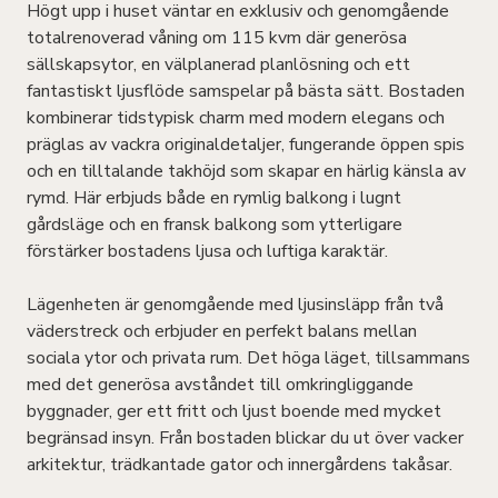
Högt upp i huset väntar en exklusiv och genomgående
totalrenoverad våning om 115 kvm där generösa
sällskapsytor, en välplanerad planlösning och ett
fantastiskt ljusflöde samspelar på bästa sätt. Bostaden
kombinerar tidstypisk charm med modern elegans och
präglas av vackra originaldetaljer, fungerande öppen spis
och en tilltalande takhöjd som skapar en härlig känsla av
rymd. Här erbjuds både en rymlig balkong i lugnt
gårdsläge och en fransk balkong som ytterligare
förstärker bostadens ljusa och luftiga karaktär.
Lägenheten är genomgående med ljusinsläpp från två
väderstreck och erbjuder en perfekt balans mellan
sociala ytor och privata rum. Det höga läget, tillsammans
med det generösa avståndet till omkringliggande
byggnader, ger ett fritt och ljust boende med mycket
begränsad insyn. Från bostaden blickar du ut över vacker
arkitektur, trädkantade gator och innergårdens takåsar.