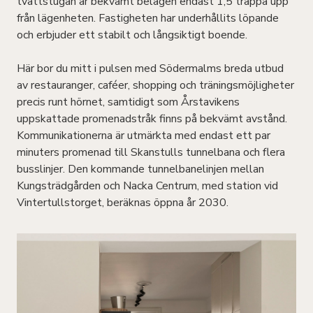
tvättstugan är bekvämt belägen endast 1,5 trappa upp
från lägenheten. Fastigheten har underhållits löpande
och erbjuder ett stabilt och långsiktigt boende.
Här bor du mitt i pulsen med Södermalms breda utbud
av restauranger, caféer, shopping och träningsmöjligheter
precis runt hörnet, samtidigt som Årstavikens
uppskattade promenadstråk finns på bekvämt avstånd.
Kommunikationerna är utmärkta med endast ett par
minuters promenad till Skanstulls tunnelbana och flera
busslinjer. Den kommande tunnelbanelinjen mellan
Kungsträdgården och Nacka Centrum, med station vid
Vintertullstorget, beräknas öppna år 2030.