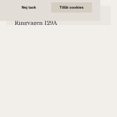
Nej tack
Tillåt cookies
Såld
Ringvägen 129A
14 625 000 kr (slutpris)
Antal rum
Boarea
3.5 rum
115 kvm
Bostadstyp
Våningsplan
Lägenhet
Våning 3 av 5.
Hiss finns.
Månadsavgift
6 742 kr/mån