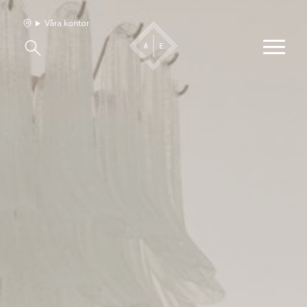
Våra kontor
Våra hem
Sälj med oss
Bevakning
Franchise
Om oss
Vårt team
Jobba med oss