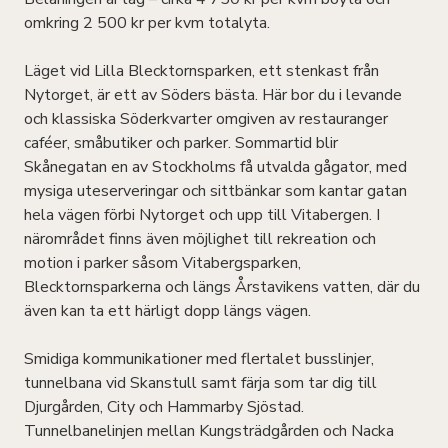
omkring 2 500 kr per kvm totalyta.
Läget vid Lilla Blecktornsparken, ett stenkast från
Nytorget, är ett av Söders bästa. Här bor du i levande
och klassiska Söderkvarter omgiven av restauranger
caféer, småbutiker och parker. Sommartid blir
Skånegatan en av Stockholms få utvalda gågator, med
mysiga uteserveringar och sittbänkar som kantar gatan
hela vägen förbi Nytorget och upp till Vitabergen. I
närområdet finns även möjlighet till rekreation och
motion i parker såsom Vitabergsparken,
Blecktornsparkerna och längs Årstavikens vatten, där du
även kan ta ett härligt dopp längs vägen.
Smidiga kommunikationer med flertalet busslinjer,
tunnelbana vid Skanstull samt färja som tar dig till
Djurgården, City och Hammarby Sjöstad.
Tunnelbanelinjen mellan Kungsträdgården och Nacka