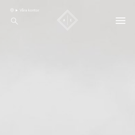
Våra kontor
Våra hem
Sälj med oss
Bevakning
Franchise
Om oss
Vårt team
Jobba med oss