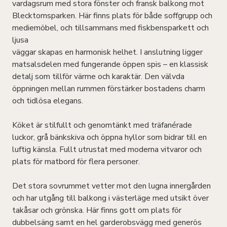
vardagsrum med stora fönster och fransk balkong mot
Blecktornsparken. Här finns plats för både soffgrupp och
mediemöbel, och tillsammans med fiskbensparkett och
ljusa
väggar skapas en harmonisk helhet. I anslutning ligger
matsalsdelen med fungerande öppen spis – en klassisk
detalj som tillför värme och karaktär. Den välvda
öppningen mellan rummen förstärker bostadens charm
och tidlösa elegans.
Köket är stilfullt och genomtänkt med träfanérade
luckor, grå bänkskiva och öppna hyllor som bidrar till en
luftig känsla. Fullt utrustat med moderna vitvaror och
plats för matbord för flera personer.
Det stora sovrummet vetter mot den lugna innergården
och har utgång till balkong i västerläge med utsikt över
takåsar och grönska. Här finns gott om plats för
dubbelsäng samt en hel garderobsvägg med generös