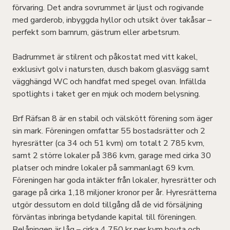
förvaring. Det andra sovrummet är ljust och rogivande
med garderob, inbyggda hyllor och utsikt över takåsar –
perfekt som barnrum, gästrum eller arbetsrum.
Badrummet är stilrent och påkostat med vitt kakel,
exklusivt golv i natursten, dusch bakom glasvägg samt
vägghängd WC och handfat med spegel ovan. Infällda
spotlights i taket ger en mjuk och modern belysning.
Brf Räfsan 8 är en stabil och välskött förening som äger
sin mark. Föreningen omfattar 55 bostadsrätter och 2
hyresrätter (ca 34 och 51 kvm) om totalt 2 785 kvm,
samt 2 större lokaler på 386 kvm, garage med cirka 30
platser och mindre lokaler på sammanlagt 69 kvm.
Föreningen har goda intäkter från lokaler, hyresrätter och
garage på cirka 1,18 miljoner kronor per år. Hyresrätterna
utgör dessutom en dold tillgång då de vid försäljning
förväntas inbringa betydande kapital till föreningen.
Belåningen är låg – cirka 4 750 kr per kvm boyta och