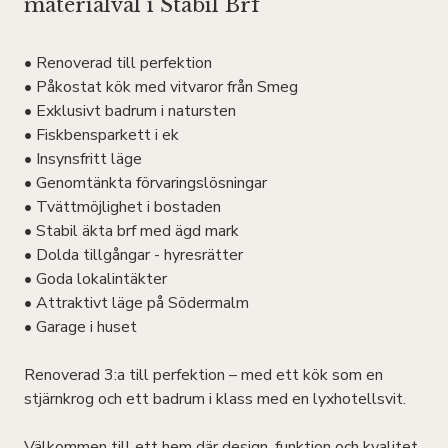
materialval i Stabil Brf
• Renoverad till perfektion
• Påkostat kök med vitvaror från Smeg
• Exklusivt badrum i natursten
• Fiskbensparkett i ek
• Insynsfritt läge
• Genomtänkta förvaringslösningar
• Tvättmöjlighet i bostaden
• Stabil äkta brf med ägd mark
• Dolda tillgångar - hyresrätter
• Goda lokalintäkter
• Attraktivt läge på Södermalm
• Garage i huset
Renoverad 3:a till perfektion – med ett kök som en
stjärnkrog och ett badrum i klass med en lyxhotellsvit.
Välkommen till ett hem där design, funktion och kvalitet