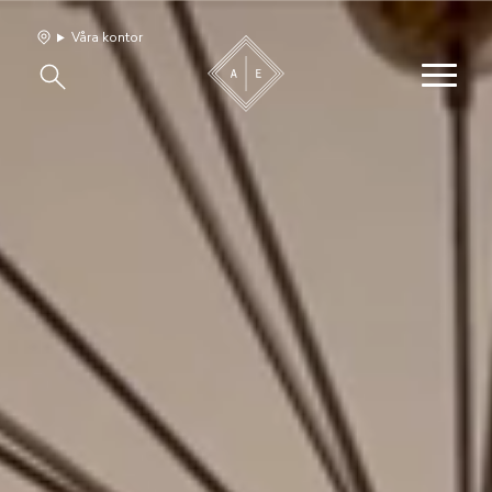
Våra kontor
Våra hem
Sälj med oss
Bevakning
Franchise
Om oss
Vårt team
Jobba med oss