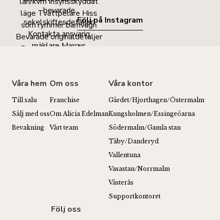
Följ på Instagram
Våra hem
Om oss
Våra kontor
Till salu
Franchise
Gärdet/Hjorthagen/Östermalm
Sälj med oss
Om Alicia Edelman
Kungsholmen/Essingeöarna
Bevakning
Vårt team
Södermalm/Gamla stan
Täby/Danderyd
Vallentuna
Vasastan/Norrmalm
Västerås
Supportkontoret
Följ oss