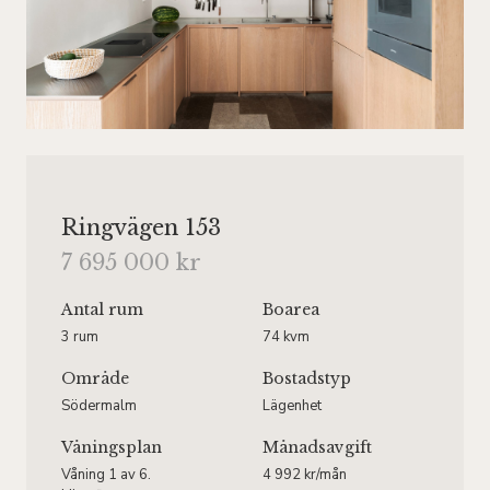
Ringvägen 153
7 695 000 kr
Antal rum
Boarea
3 rum
74 kvm
Område
Bostadstyp
Södermalm
Lägenhet
Våningsplan
Månadsavgift
Våning 1 av 6.
4 992 kr/mån