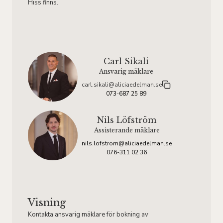
Hiss finns.
Carl Sikali
Ansvarig mäklare
carl.sikali@aliciaedelman.se
073-687 25 89
Nils Löfström
Assisterande mäklare
nils.lofstrom@aliciaedelman.se
076-311 02 36
Visning
Kontakta ansvarig mäklare för bokning av