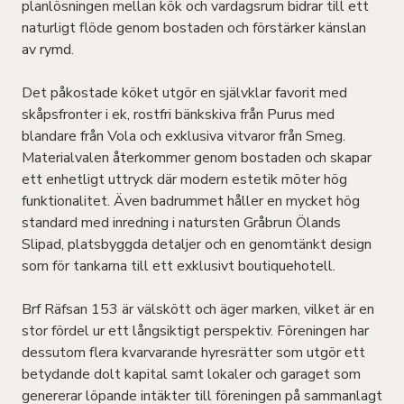
planlösningen mellan kök och vardagsrum bidrar till ett
naturligt flöde genom bostaden och förstärker känslan
av rymd.
Det påkostade köket utgör en självklar favorit med
skåpsfronter i ek, rostfri bänkskiva från Purus med
blandare från Vola och exklusiva vitvaror från Smeg.
Materialvalen återkommer genom bostaden och skapar
ett enhetligt uttryck där modern estetik möter hög
funktionalitet. Även badrummet håller en mycket hög
standard med inredning i natursten Gråbrun Ölands
Slipad, platsbyggda detaljer och en genomtänkt design
som för tankarna till ett exklusivt boutiquehotell.
Brf Räfsan 153 är välskött och äger marken, vilket är en
stor fördel ur ett långsiktigt perspektiv. Föreningen har
dessutom flera kvarvarande hyresrätter som utgör ett
betydande dolt kapital samt lokaler och garaget som
genererar löpande intäkter till föreningen på sammanlagt