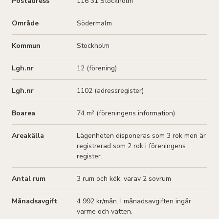
Postadress
116 31 Stockholm
Område
Södermalm
Kommun
Stockholm
Lgh.nr
12 (förening)
Lgh.nr
1102 (adressregister)
Boarea
74 m² (
föreningens information
)
Areakälla
Lägenheten disponeras som 3 rok men är
registrerad som 2 rok i föreningens
register.
Antal rum
3
rum och kök
, varav 2 sovrum
Månadsavgift
4 992 kr/mån
. I månadsavgiften ingår
värme och vatten.