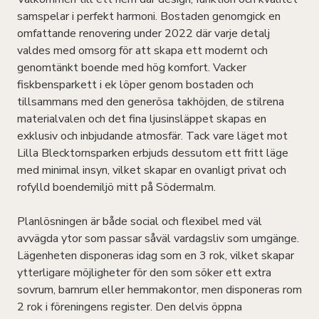
samspelar i perfekt harmoni. Bostaden genomgick en
omfattande renovering under 2022 där varje detalj
valdes med omsorg för att skapa ett modernt och
genomtänkt boende med hög komfort. Vacker
fiskbensparkett i ek löper genom bostaden och
tillsammans med den generösa takhöjden, de stilrena
materialvalen och det fina ljusinsläppet skapas en
exklusiv och inbjudande atmosfär. Tack vare läget mot
Lilla Blecktornsparken erbjuds dessutom ett fritt läge
med minimal insyn, vilket skapar en ovanligt privat och
rofylld boendemiljö mitt på Södermalm.
Planlösningen är både social och flexibel med väl
avvägda ytor som passar såväl vardagsliv som umgänge.
Lägenheten disponeras idag som en 3 rok, vilket skapar
ytterligare möjligheter för den som söker ett extra
sovrum, barnrum eller hemmakontor, men disponeras rom
2 rok i föreningens register. Den delvis öppna