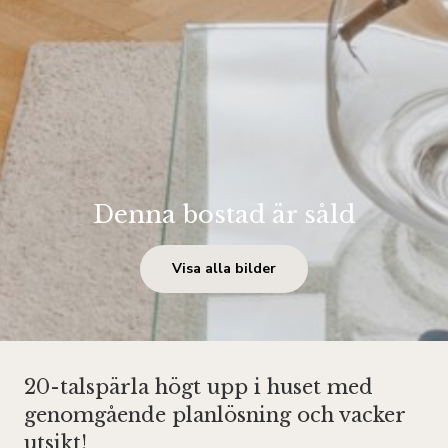
Denna bostad är såld
Visa alla bilder
20-talspärla högt upp i huset med
genomgående planlösning och vacker
utsikt!