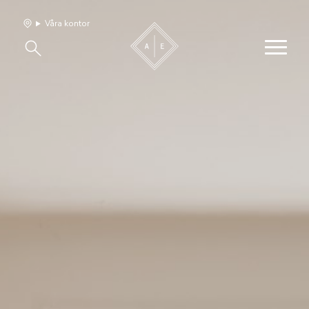
Våra kontor
Våra hem
Sälj med oss
Bevakning
Franchise
Om oss
Vårt team
Jobba med oss