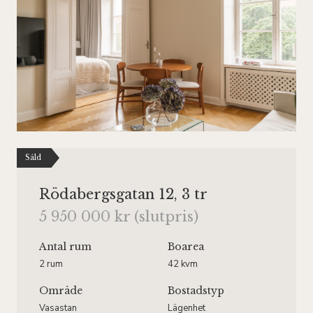
Såld
Rödabergsgatan 12, 3 tr
5 950 000 kr (slutpris)
Antal rum
Boarea
2 rum
42 kvm
Område
Bostadstyp
Vasastan
Lägenhet