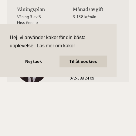
Våningsplan
Månadsavgift
Våning 3 av 5.
3 138 kr/mån
Hiss finns ej.
Hej, vi använder kakor för din bästa
upplevelse.
Läs mer om kakor
Gustav Larsson
Nej tack
Tillåt cookies
Ansvarig mäklare
gustav.larsson@aliciaedelman.se
072-388 24 09
Nowa Lagergren
Assisterande mäklare
nowa.lagergren@aliciaedelman.se
072-388 24 12