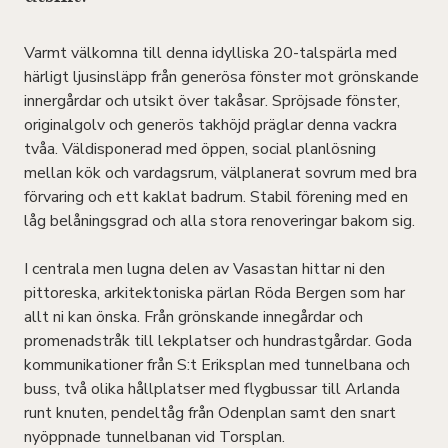
Varmt välkomna till denna idylliska 20-talspärla med
härligt ljusinsläpp från generösa fönster mot grönskande
innergårdar och utsikt över takåsar. Spröjsade fönster,
originalgolv och generös takhöjd präglar denna vackra
tvåa. Väldisponerad med öppen, social planlösning
mellan kök och vardagsrum, välplanerat sovrum med bra
förvaring och ett kaklat badrum. Stabil förening med en
låg belåningsgrad och alla stora renoveringar bakom sig.
I centrala men lugna delen av Vasastan hittar ni den
pittoreska, arkitektoniska pärlan Röda Bergen som har
allt ni kan önska. Från grönskande innegårdar och
promenadstråk till lekplatser och hundrastgårdar. Goda
kommunikationer från S:t Eriksplan med tunnelbana och
buss, två olika hållplatser med flygbussar till Arlanda
runt knuten, pendeltåg från Odenplan samt den snart
nyöppnade tunnelbanan vid Torsplan.