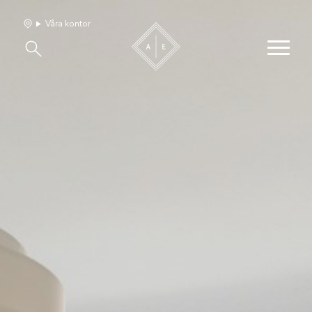
Våra kontor
Våra hem
Sälj med oss
Bevakning
Franchise
Om oss
Vårt team
Jobba med oss