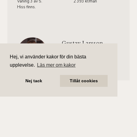
Våning 3 av 5.
2 393 kr/mån
Hiss finns.
Gustav Larsson
Ansvarig mäklare
Hej, vi använder kakor för din bästa
gustav.larsson@aliciaedelman.se
072-388 24 09
upplevelse.
Läs mer om kakor
Nej tack
Tillåt cookies