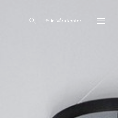
Våra kontor
team
Jobba med oss