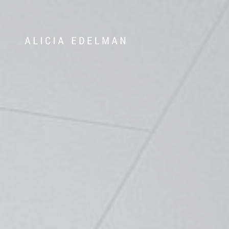
072-388 24 63
Våra hem
Sälj med