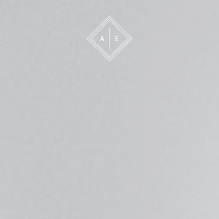
 oss
Bevakning
Franchise
Om oss
Vårt 