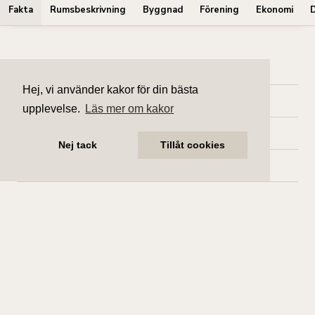
Fakta
Rumsbeskrivning
Byggnad
Förening
Ekonomi
Bostadsinformation
Hej, vi använder kakor för din bästa
Upplåtelseform
Bostadsrätt
upplevelse.
Läs mer om kakor
Adress
Sandhamnsgatan 75C
Nej tack
Tillåt cookies
Postadress
115 28 STOCKHOLM
Kommun
Stockholm
Lgh.nr
02.1202 (förening)
Lgh.nr
1202 (adressregister)
Boarea
81 m² (
föreningens information
)