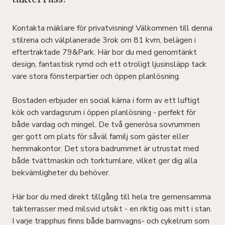
Kontakta mäklare för privatvisning! Välkommen till denna
stilrena och välplanerade 3rok om 81 kvm, belägen i
eftertraktade 79&Park. Här bor du med genomtänkt
design, fantastisk rymd och ett otroligt ljusinsläpp tack
vare stora fönsterpartier och öppen planlösning.
Bostaden erbjuder en social kärna i form av ett luftigt
kök och vardagsrum i öppen planlösning - perfekt för
både vardag och mingel. De två generösa sovrummen
ger gott om plats för såväl familj som gäster eller
hemmakontor. Det stora badrummet är utrustat med
både tvättmaskin och torktumlare, vilket ger dig alla
bekvämligheter du behöver.
Här bor du med direkt tillgång till hela tre gemensamma
takterrasser med milsvid utsikt - en riktig oas mitt i stan.
I varje trapphus finns både barnvagns- och cykelrum som