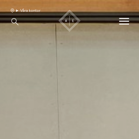
Våra kontor
Våra hem
Sälj med oss
Bevakning
Franchise
Om oss
Vårt team
Jobba med oss