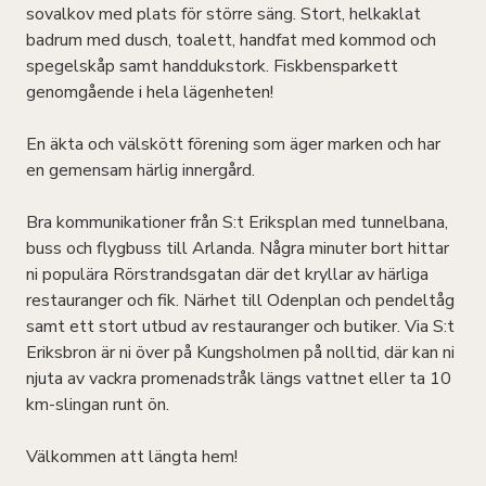
sovalkov med plats för större säng. Stort, helkaklat
badrum med dusch, toalett, handfat med kommod och
spegelskåp samt handdukstork. Fiskbensparkett
genomgående i hela lägenheten!
En äkta och välskött förening som äger marken och har
en gemensam härlig innergård.
Bra kommunikationer från S:t Eriksplan med tunnelbana,
buss och flygbuss till Arlanda. Några minuter bort hittar
ni populära Rörstrandsgatan där det kryllar av härliga
restauranger och fik. Närhet till Odenplan och pendeltåg
samt ett stort utbud av restauranger och butiker. Via S:t
Eriksbron är ni över på Kungsholmen på nolltid, där kan ni
njuta av vackra promenadstråk längs vattnet eller ta 10
km-slingan runt ön.
Välkommen att längta hem!