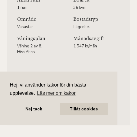
Antal rum
Boarea
1 rum
36 kvm
Område
Bostadstyp
Vasastan
Lägenhet
Våningsplan
Månadsavgift
Våning 2 av 8.
1 547 kr/mån
Hiss finns.
Hej, vi använder kakor för din bästa
Gustav Larsson
upplevelse.
Läs mer om kakor
Ansvarig mäklare
gustav.larsson@aliciaedelman.se
072-388 24 09
Nej tack
Tillåt cookies