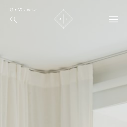
Våra kontor
Våra hem
Sälj med oss
Bevakning
Franchise
Om oss
Vårt team
Jobba med oss