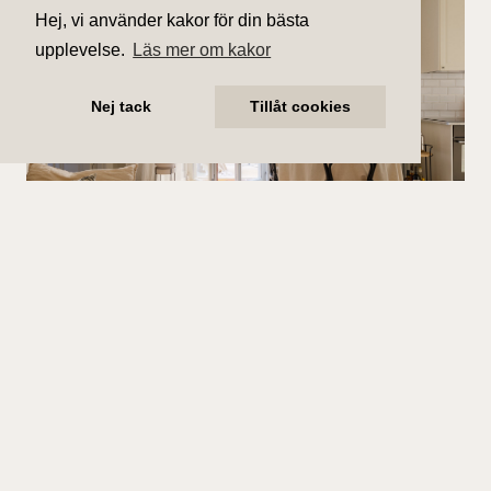
Hej, vi använder kakor för din bästa
upplevelse.
Läs mer om kakor
Nej tack
Tillåt cookies
Såld
Sankt Paulsgatan 28A
6 225 000 kr (slutpris)
Antal rum
Boarea
2 rum
44 kvm