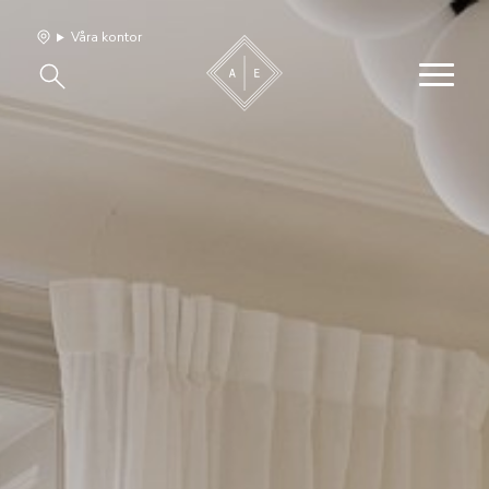
Våra kontor
Våra hem
Sälj med oss
Bevakning
Franchise
Om oss
Vårt team
Jobba med oss