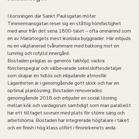
I korsningen där Sankt Paulsgatan möter
Timmermansgatan reser sig en ståtlig hörnfastighet
med anor från det sena 1800-talet – ofta omnämnd som
en av Mariatorgets mest ikoniska byggnader. Här erbjuds
nu en välplanerad tvårummare med balkong mot en
lummig och rofylld innergård.
Bostaden präglas av generös takhöjd, vackra
fönsterspeglar och välbevarade sekelskiftesdetaljer
som skapar en tidlös och inbjudande atmosfär.
Lägenheten är i genomgående gott skick och har en
optimal planlösning. Bostaden renoverades
genomgående 2018 och erbjuder en social lösning
mellan kök och vardagsrum samtidigt som man parallellt
har ett tilltaget sovrum med plats för större säng och
arbetshörna. Bostaden har integrerade högtalare i taket
och en finish i hög klass utfört i finsnickeriets anda.