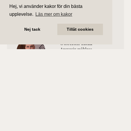
Våning 3
1 188 kr/mån
Hej, vi använder kakor för din bästa
Hiss finns.
upplevelse.
Läs mer om kakor
Nej tack
Tillåt cookies
Subhan Kaki
Ansvarig mäklare
subhan.kaki@aliciaedelman.se
076-838 26 69