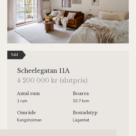
Såld
Scheelegatan 11A
4 200 000 kr (slutpris)
Antal rum
Boarea
1 rum
30.7 kvm
Område
Bostadstyp
Kungsholmen
Lägenhet
Våningsplan
Månadsavgift