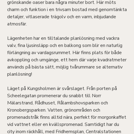
grönskande oaser bara några minuter bort. Här möts
charm och funktion i en trivsam bostad med genomtänkta
detaljer, vitlaserade trägolv och en varm, inbjudande
atmosfär.
Lägenheten har en tilltalande planlösning med vackra
valv, fina ljusinsläpp och en balkong som blir en naturlig
förlängning av vardagsrummet. Här finns plats för både
avkoppling och umgänge, ett hem där varje kvadratmeter
används på bästa sätt, möjlig tvårummare se alternativ
planlösning!
Läget på Kungsholmen är svårslaget. Från porten på
Scheelegatan promenerar du snabbt till Norr
Mälarstrand, Rådhuset, Rålambshovsparken och
Kronobergsparken. Vatten, grönområden och
promenadstråk finns alltid nära, perfekt för morgonkaffet
vid vattnet eller en kvällspromenad. Samtidigt har du
city inom räckhåll, med Fridhemsplan, Centralstationen