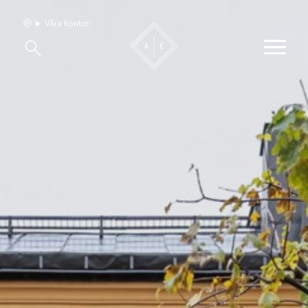
Våra kontor
Våra hem
Sälj med oss
Bevakning
Franchise
Om oss
Vårt team
Jobba med oss