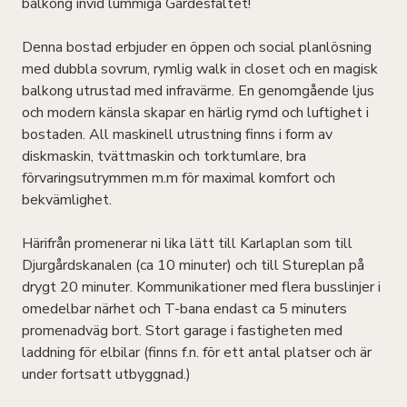
balkong invid lummiga Gärdesfältet!
Denna bostad erbjuder en öppen och social planlösning
med dubbla sovrum, rymlig walk in closet och en magisk
balkong utrustad med infravärme. En genomgående ljus
och modern känsla skapar en härlig rymd och luftighet i
bostaden. All maskinell utrustning finns i form av
diskmaskin, tvättmaskin och torktumlare, bra
förvaringsutrymmen m.m för maximal komfort och
bekvämlighet.
Härifrån promenerar ni lika lätt till Karlaplan som till
Djurgårdskanalen (ca 10 minuter) och till Stureplan på
drygt 20 minuter. Kommunikationer med flera busslinjer i
omedelbar närhet och T-bana endast ca 5 minuters
promenadväg bort. Stort garage i fastigheten med
laddning för elbilar (finns f.n. för ett antal platser och är
under fortsatt utbyggnad.)