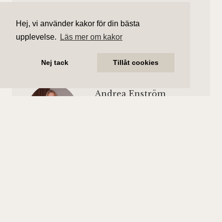
Hej, vi använder kakor för din bästa
Ebba Thielebeule
upplevelse.
Läs mer om kakor
Ansvarig mäklare
ebba.thielebeule@aliciaedelman.se
Nej tack
Tillåt cookies
072-388 24 18
Andrea Enström
Assisterande mäklare
andrea.enstrom@aliciaedelman.se
072-388 24 16