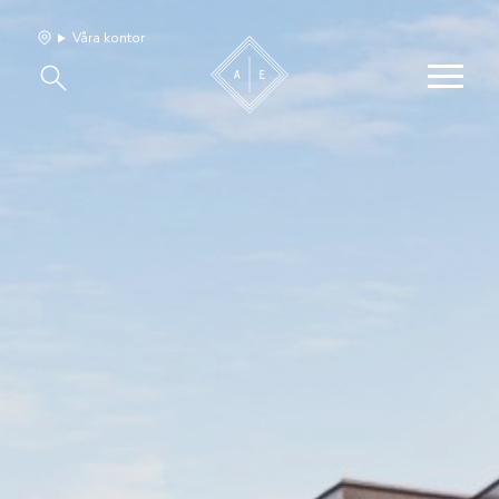
Våra kontor
Våra hem
Sälj med oss
Bevakning
Franchise
Om oss
Vårt team
Jobba med oss