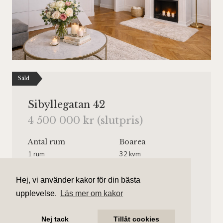
Såld
Sibyllegatan 42
4 500 000 kr (slutpris)
Antal rum
Boarea
1 rum
32 kvm
Område
Bostadstyp
Hej, vi använder kakor för din bästa
Östermalm
Lägenhet
upplevelse.
Läs mer om kakor
Våningsplan
Månadsavgift
Våning 2 av 4.
2 195 kr/mån
Nej tack
Tillåt cookies