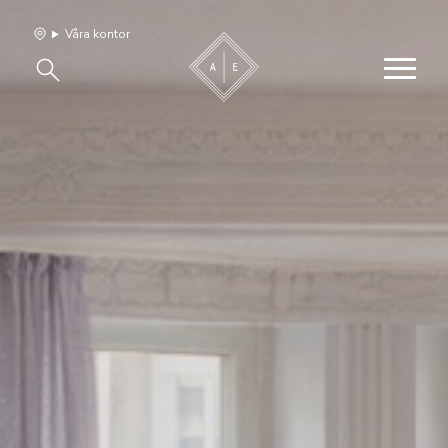
Våra kontor
Våra hem
Sälj med oss
Bevakning
Franchise
Om oss
Vårt team
Jobba med oss