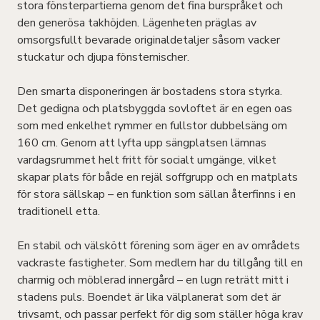
stora fönsterpartierna genom det fina burspråket och
den generösa takhöjden. Lägenheten präglas av
omsorgsfullt bevarade originaldetaljer såsom vacker
stuckatur och djupa fönsternischer.
Den smarta disponeringen är bostadens stora styrka.
Det gedigna och platsbyggda sovloftet är en egen oas
som med enkelhet rymmer en fullstor dubbelsäng om
160 cm. Genom att lyfta upp sängplatsen lämnas
vardagsrummet helt fritt för socialt umgänge, vilket
skapar plats för både en rejäl soffgrupp och en matplats
för stora sällskap – en funktion som sällan återfinns i en
traditionell etta.
En stabil och välskött förening som äger en av områdets
vackraste fastigheter. Som medlem har du tillgång till en
charmig och möblerad innergård – en lugn reträtt mitt i
stadens puls. Boendet är lika välplanerat som det är
trivsamt, och passar perfekt för dig som ställer höga krav