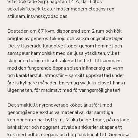
eftertraktade Sigtunagatan 14 A, där tidlös
sekelskiftesarkitektur möter modern elegans i en
stillsam, insynsskyddad oas.
Bostaden om 67 kvm, disponerad som 2 rum och kök,
präglas av generös takhöjd och vackra originaldetaljer.
Det vitlaserade furugolvet löper genom hemmet och
samspelar harmoniskt med de ljusa ytskikten, vilket
skapar en luftig och sofistikerad helhet. Tillsammans
med den fungerande öppna spisen infinner sig en varm
och karaktärsfull atmosfär – särskilt uppskattad under
årets kyligare månader. En rymlig walk-in-closet finns i
lägenheten, för maximalt med förvaringsmöjligheter!
Det smakfullt nyrenoverade köket är utfört med
genomgående exklusiva materialval där samtliga
komponenter har bytts ut. Mjuka beige toner, påkostade
bänkskivor och noggrant utvalda snickerier skapar ett
kök med tidlös elegans och hög funktionalitet. Generösa