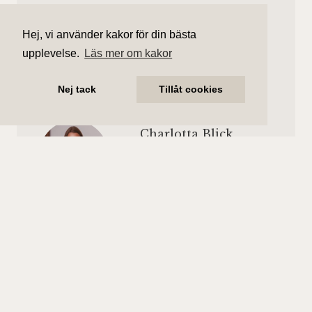
Våningsplan
Månadsavgift
Hej, vi använder kakor för din bästa
Våning 3 av 4.
2 686 kr/mån
Hiss finns ej.
upplevelse.
Läs mer om kakor
Nej tack
Tillåt cookies
Charlotta Blick
Ansvarig mäklare
charlotta.blick@aliciaedelman.se
072-388 24 20