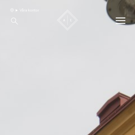
Våra kontor
Våra hem
Sälj med oss
Bevakning
Franchise
Om oss
Vårt team
Jobba med oss