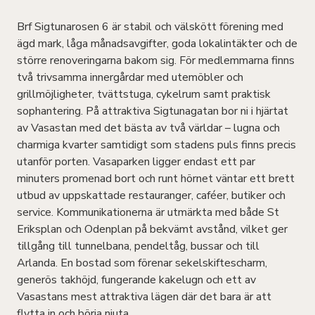
Brf Sigtunarosen 6 är stabil och välskött förening med
ägd mark, låga månadsavgifter, goda lokalintäkter och de
större renoveringarna bakom sig. För medlemmarna finns
två trivsamma innergårdar med utemöbler och
grillmöjligheter, tvättstuga, cykelrum samt praktisk
sophantering. På attraktiva Sigtunagatan bor ni i hjärtat
av Vasastan med det bästa av två världar – lugna och
charmiga kvarter samtidigt som stadens puls finns precis
utanför porten. Vasaparken ligger endast ett par
minuters promenad bort och runt hörnet väntar ett brett
utbud av uppskattade restauranger, caféer, butiker och
service. Kommunikationerna är utmärkta med både St
Eriksplan och Odenplan på bekvämt avstånd, vilket ger
tillgång till tunnelbana, pendeltåg, bussar och till
Arlanda. En bostad som förenar sekelskiftescharm,
generös takhöjd, fungerande kakelugn och ett av
Vasastans mest attraktiva lägen där det bara är att
flytta in och börja njuta.