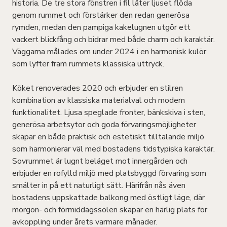
historia. De tre stora fönstren i fil låter ljuset flöda
genom rummet och förstärker den redan generösa
rymden, medan den pampiga kakelugnen utgör ett
vackert blickfång och bidrar med både charm och karaktär.
Väggarna målades om under 2024 i en harmonisk kulör
som lyfter fram rummets klassiska uttryck.
Köket renoverades 2020 och erbjuder en stilren
kombination av klassiska materialval och modern
funktionalitet. Ljusa speglade fronter, bänkskiva i sten,
generösa arbetsytor och goda förvaringsmöjligheter
skapar en både praktisk och estetiskt tilltalande miljö
som harmonierar väl med bostadens tidstypiska karaktär.
Sovrummet är lugnt beläget mot innergården och
erbjuder en rofylld miljö med platsbyggd förvaring som
smälter in på ett naturligt sätt. Härifrån nås även
bostadens uppskattade balkong med östligt läge, där
morgon- och förmiddagssolen skapar en härlig plats för
avkoppling under årets varmare månader.