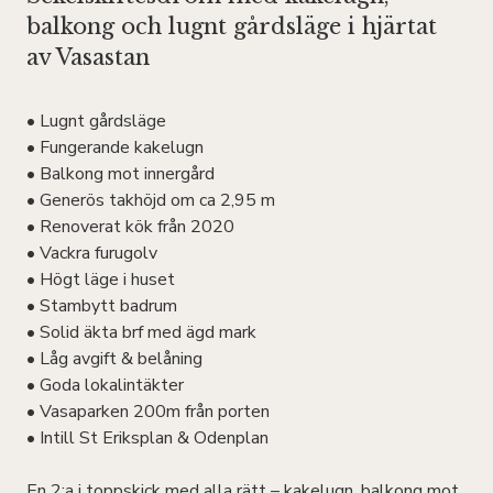
balkong och lugnt gårdsläge i hjärtat
av Vasastan
• Lugnt gårdsläge
• Fungerande kakelugn
• Balkong mot innergård
• Generös takhöjd om ca 2,95 m
• Renoverat kök från 2020
• Vackra furugolv
• Högt läge i huset
• Stambytt badrum
• Solid äkta brf med ägd mark
• Låg avgift & belåning
• Goda lokalintäkter
• Vasaparken 200m från porten
• Intill St Eriksplan & Odenplan
En 2:a i toppskick med alla rätt – kakelugn, balkong mot