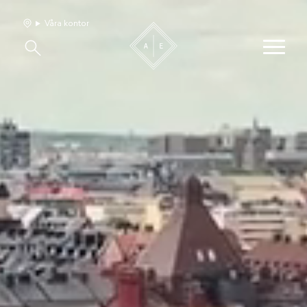
Våra kontor
Våra hem
Sälj med oss
Bevakning
Franchise
Om oss
Vårt team
Jobba med oss