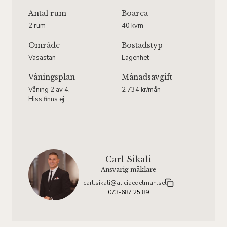
Antal rum
Boarea
2 rum
40 kvm
Område
Bostadstyp
Vasastan
Lägenhet
Våningsplan
Månadsavgift
Våning 2 av 4.
2 734 kr/mån
Hiss finns ej.
Carl Sikali
Ansvarig mäklare
carl.sikali@aliciaedelman.se
073-687 25 89