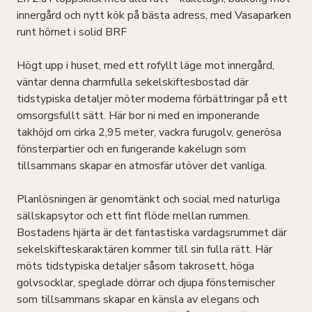
innergård och nytt kök på bästa adress, med Vasaparken
runt hörnet i solid BRF
Högt upp i huset, med ett rofyllt läge mot innergård,
väntar denna charmfulla sekelskiftesbostad där
tidstypiska detaljer möter moderna förbättringar på ett
omsorgsfullt sätt. Här bor ni med en imponerande
takhöjd om cirka 2,95 meter, vackra furugolv, generösa
fönsterpartier och en fungerande kakelugn som
tillsammans skapar en atmosfär utöver det vanliga.
Planlösningen är genomtänkt och social med naturliga
sällskapsytor och ett fint flöde mellan rummen.
Bostadens hjärta är det fantastiska vardagsrummet där
sekelskifteskaraktären kommer till sin fulla rätt. Här
möts tidstypiska detaljer såsom takrosett, höga
golvsocklar, speglade dörrar och djupa fönsternischer
som tillsammans skapar en känsla av elegans och