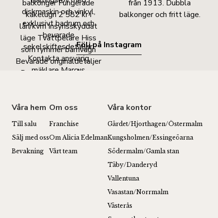
Följ på Instagram
Våra hem
Om oss
Våra kontor
Till salu
Franchise
Gärdet/Hjorthagen/Östermalm
Sälj med oss
Om Alicia Edelman
Kungsholmen/Essingeöarna
Bevakning
Vårt team
Södermalm/Gamla stan
Täby/Danderyd
Vallentuna
Vasastan/Norrmalm
Västerås