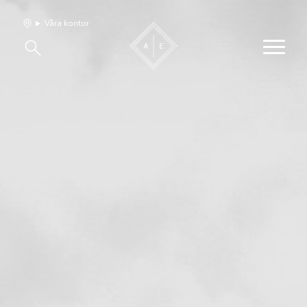
Våra kontor
Våra hem
Sälj med oss
Bevakning
Franchise
Om oss
Vårt team
Jobba med oss