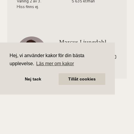
Våning 2 av 3.
5 635 kr/mån
Hiss finns ej.
Marcus Ljungdahl
Ansvarig mäklare
Hej, vi använder kakor för din bästa
marcus.ljungdahl@aliciaedelman.se
072-388 24 01
upplevelse.
Läs mer om kakor
Nej tack
Tillåt cookies