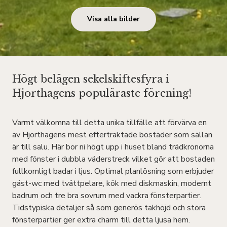
Visa alla bilder
Högt belägen sekelskiftesfyra i
Hjorthagens populäraste förening!
Varmt välkomna till detta unika tillfälle att förvärva en
av Hjorthagens mest eftertraktade bostäder som sällan
är till salu. Här bor ni högt upp i huset bland trädkronorna
med fönster i dubbla väderstreck vilket gör att bostaden
fullkomligt badar i ljus. Optimal planlösning som erbjuder
gäst-wc med tvättpelare, kök med diskmaskin, modernt
badrum och tre bra sovrum med vackra fönsterpartier.
Tidstypiska detaljer så som generös takhöjd och stora
fönsterpartier ger extra charm till detta ljusa hem.