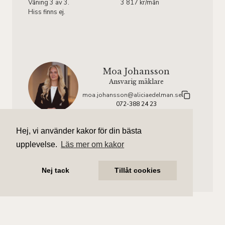
Våning 3 av 3.
3 817 kr/mån
Hiss finns ej.
Moa Johansson
Ansvarig mäklare
moa.johansson@aliciaedelman.se
072-388 24 23
Marcus Ljungdahl
Hej, vi använder kakor för din bästa
Assisterande mäklare
upplevelse.
Läs mer om kakor
marcus.ljungdahl@aliciaedelman.se
072-388 24 01
Nej tack
Tillåt cookies