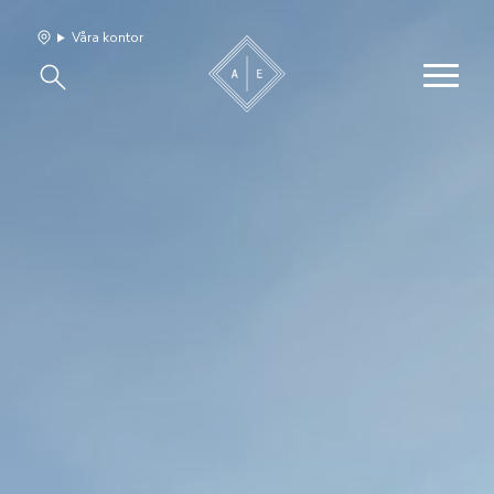
Våra kontor
Våra hem
Sälj med oss
Bevakning
Franchise
Om oss
Vårt team
Jobba med oss