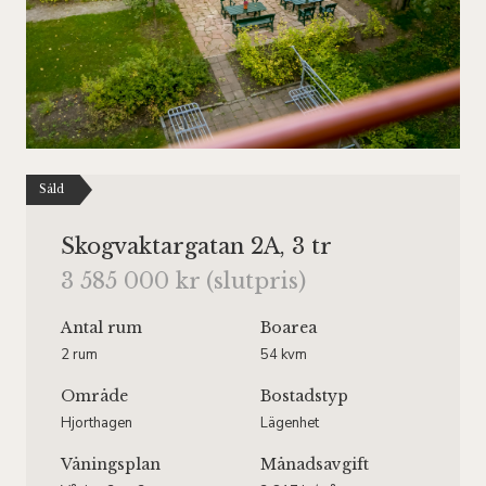
Såld
Skogvaktargatan 2A, 3 tr
3 585 000 kr (slutpris)
Antal rum
Boarea
2 rum
54 kvm
Område
Bostadstyp
Hjorthagen
Lägenhet
Våningsplan
Månadsavgift