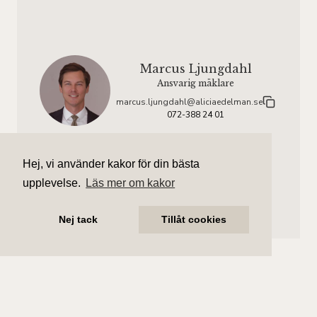
Marcus Ljungdahl
Ansvarig mäklare
marcus.ljungdahl@aliciaedelman.se
072-388 24 01
Linnea Mott
Hej, vi använder kakor för din bästa
Assisterande mäklare
upplevelse.
Läs mer om kakor
linnea.mott@aliciaedelman.se
072-388 24 08
Nej tack
Tillåt cookies