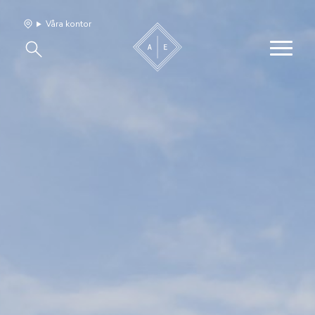
Våra kontor
Våra hem
Sälj med oss
Bevakning
Franchise
Om oss
Vårt team
Jobba med oss