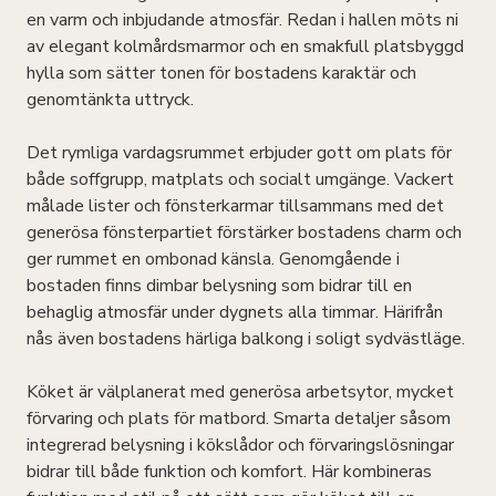
en varm och inbjudande atmosfär. Redan i hallen möts ni
av elegant kolmårdsmarmor och en smakfull platsbyggd
hylla som sätter tonen för bostadens karaktär och
genomtänkta uttryck.
Det rymliga vardagsrummet erbjuder gott om plats för
både soffgrupp, matplats och socialt umgänge. Vackert
målade lister och fönsterkarmar tillsammans med det
generösa fönsterpartiet förstärker bostadens charm och
ger rummet en ombonad känsla. Genomgående i
bostaden finns dimbar belysning som bidrar till en
behaglig atmosfär under dygnets alla timmar. Härifrån
nås även bostadens härliga balkong i soligt sydvästläge.
Köket är välplanerat med generösa arbetsytor, mycket
förvaring och plats för matbord. Smarta detaljer såsom
integrerad belysning i kökslådor och förvaringslösningar
bidrar till både funktion och komfort. Här kombineras