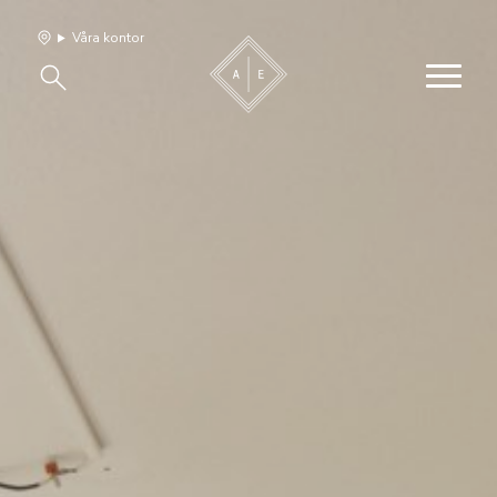
Våra kontor
Våra hem
Sälj med oss
Bevakning
Franchise
Om oss
Vårt team
Jobba med oss