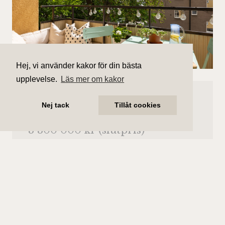
Hej, vi använder kakor för din bästa
upplevelse.
Läs mer om kakor
Såld
Nej tack
Tillåt cookies
Skulptörvägen 1
3 300 000 kr (slutpris)
Antal rum
Boarea
2 rum
45 kvm
Område
Bostadstyp
Johanneshov
Lägenhet
Våningsplan
Månadsavgift