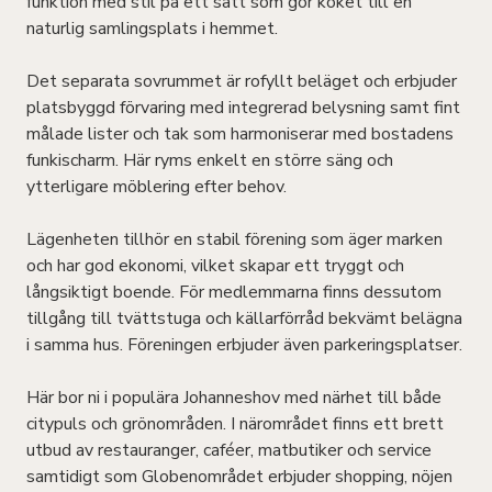
funktion med stil på ett sätt som gör köket till en
naturlig samlingsplats i hemmet.
Det separata sovrummet är rofyllt beläget och erbjuder
platsbyggd förvaring med integrerad belysning samt fint
målade lister och tak som harmoniserar med bostadens
funkischarm. Här ryms enkelt en större säng och
ytterligare möblering efter behov.
Lägenheten tillhör en stabil förening som äger marken
och har god ekonomi, vilket skapar ett tryggt och
långsiktigt boende. För medlemmarna finns dessutom
tillgång till tvättstuga och källarförråd bekvämt belägna
i samma hus. Föreningen erbjuder även parkeringsplatser.
Här bor ni i populära Johanneshov med närhet till både
citypuls och grönområden. I närområdet finns ett brett
utbud av restauranger, caféer, matbutiker och service
samtidigt som Globenområdet erbjuder shopping, nöjen