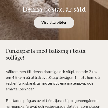
Denna bostad är såld
Visa alla bilder
Funkispärla med balkong i bästa
solläge!
Välkommen till denna charmiga och välplanerade 2 rok
om 45 kvm på attraktiva Skulptörvägen 1 – ett hem där
vacker funkiskaraktär möter stilrena materialval och
smarta lösningar.
Bostaden präglas av ett fint ljusinsläpp, genomgående
harmoniska färgval och välbevarade detaljer som skapar