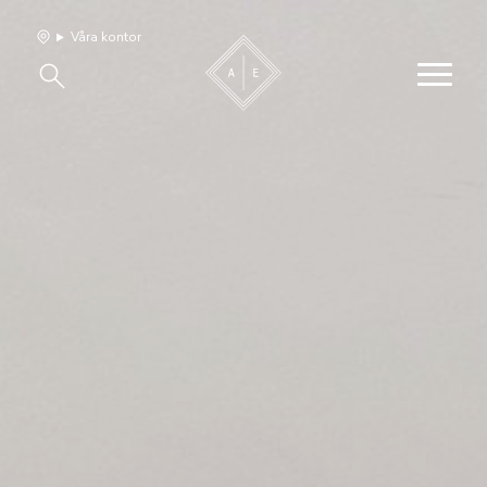
Våra kontor
Våra hem
Sälj med oss
Bevakning
Franchise
Om oss
Vårt team
Jobba med oss