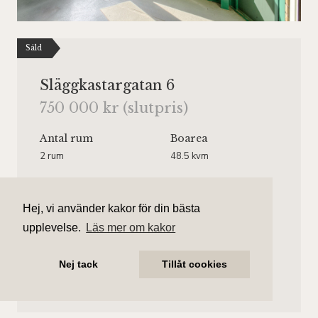
Såld
Släggkastargatan 6
750 000 kr (slutpris)
Antal rum
Boarea
2 rum
48.5 kvm
Område
Bostadstyp
Rönnby
Lägenhet
Hej, vi använder kakor för din bästa
Våningsplan
Månadsavgift
upplevelse.
Läs mer om kakor
Våning 2 av 9.
4 243 kr/mån
Hiss finns.
Nej tack
Tillåt cookies