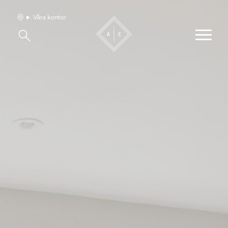
Våra kontor
Våra hem
Sälj med oss
Bevakning
Franchise
Om oss
Vårt team
Jobba med oss