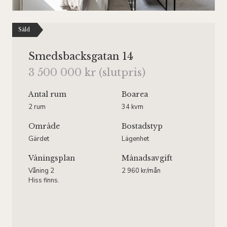
Såld
Smedsbacksgatan 14
3 500 000 kr (slutpris)
Antal rum
Boarea
2 rum
34 kvm
Område
Bostadstyp
Gärdet
Lägenhet
Våningsplan
Månadsavgift
Våning 2
2 960 kr/mån
Hiss finns.