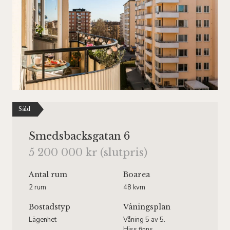
Såld
Smedsbacksgatan 6
5 200 000 kr (slutpris)
Antal rum
Boarea
2 rum
48 kvm
Bostadstyp
Våningsplan
Lägenhet
Våning 5 av 5.
Hiss finns.