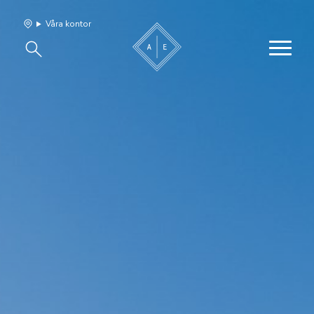
Våra kontor
Våra hem
Sälj med oss
Bevakning
Franchise
Om oss
Vårt team
Jobba med oss