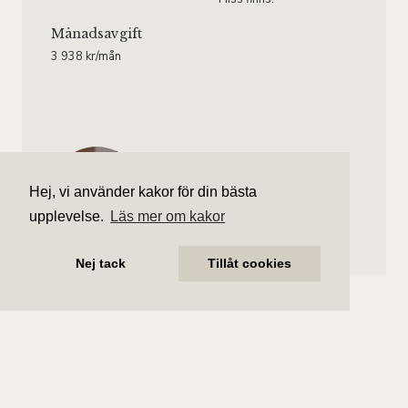
Månadsavgift
3 938 kr/mån
Moa Johansson
Ansvarig mäklare
Hej, vi använder kakor för din bästa
moa.johansson@aliciaedelman.se
upplevelse.
Läs mer om kakor
072-388 24 23
Nej tack
Tillåt cookies