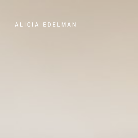
Våra hem
Sälj med