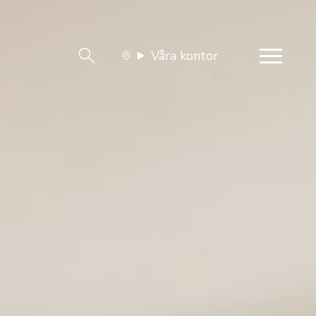
Våra kontor
team
Jobba med oss