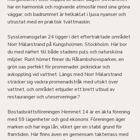
har en harmonisk och rogivande atmosfär med sina gröna
väggar, och badrummet är helkaklat i ljusa nyanser och
utrustat med en praktisk tvättmaskin.
Sysslomansgatan 24 ligger i det eftertraktade området
Norr Mälarstrand på Kungsholmen, Stockholm. Här bor
du med närhet till både stadens puls och natursköna
miljöer. Runt hörnet finner du Rålambshovsparken, en
grön oas perfekt för promenader, picknickar och
avkoppling vid vattnet. Längs med Norr Mälarstrand
sträcker sig vackra promenadstråk med utsikt över
vattnet, och området erbjuder ett brett utbud av
restauranger och uteserveringar.?
Bostadsrättsföreningen Hemmet 14 är en äkta förening
med 59 lägenheter och god ekonomi. Föreningen äger
marken och har inga lån, vilket ger en stabil grund för
framtiden. Här finns även en gemensam takterrass med