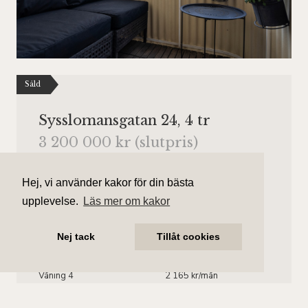
Såld
Sysslomansgatan 24, 4 tr
3 200 000 kr (slutpris)
Antal rum
Boarea
Hej, vi använder kakor för din bästa
1.5 rum
34 kvm
upplevelse.
Läs mer om kakor
Område
Bostadstyp
Kungsholmen
Lägenhet
Nej tack
Tillåt cookies
Våningsplan
Månadsavgift
Våning 4
2 165 kr/mån
Hiss finns.