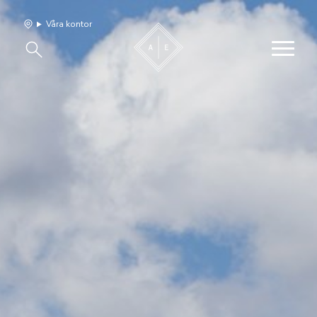
Våra kontor
Våra hem
Sälj med oss
Bevakning
Franchise
Om oss
Vårt team
Jobba med oss