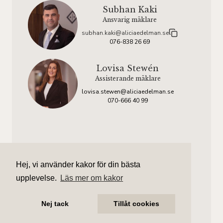
Subhan Kaki
Ansvarig mäklare
subhan.kaki@aliciaedelman.se
076-838 26 69
Lovisa Stewén
Assisterande mäklare
lovisa.stewen@aliciaedelman.se
070-666 40 99
Visning
Kontakta ansvarig mäklare för bokning av
Hej, vi använder kakor för din bästa
personlig visning.
upplevelse.
Läs mer om kakor
Nej tack
Tillåt cookies
Intresseanmälan