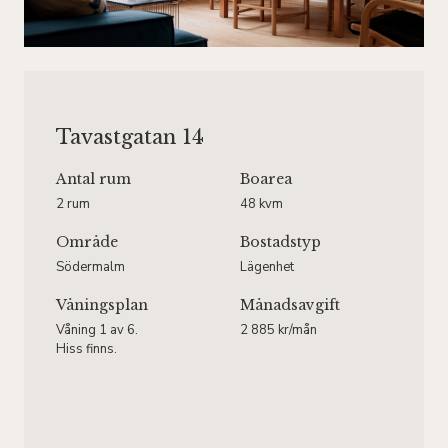
Tavastgatan 14
Antal rum
Boarea
2 rum
48 kvm
Område
Bostadstyp
Södermalm
Lägenhet
Våningsplan
Månadsavgift
Våning 1 av 6.
2 885 kr/mån
Hiss finns.