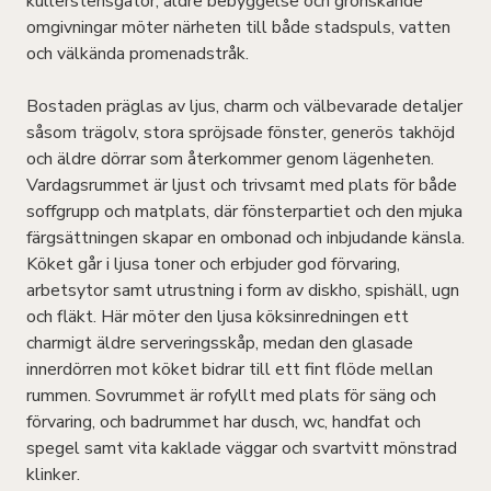
kullerstensgator, äldre bebyggelse och grönskande
omgivningar möter närheten till både stadspuls, vatten
och välkända promenadstråk.
Bostaden präglas av ljus, charm och välbevarade detaljer
såsom trägolv, stora spröjsade fönster, generös takhöjd
och äldre dörrar som återkommer genom lägenheten.
Vardagsrummet är ljust och trivsamt med plats för både
soffgrupp och matplats, där fönsterpartiet och den mjuka
färgsättningen skapar en ombonad och inbjudande känsla.
Köket går i ljusa toner och erbjuder god förvaring,
arbetsytor samt utrustning i form av diskho, spishäll, ugn
och fläkt. Här möter den ljusa köksinredningen ett
charmigt äldre serveringsskåp, medan den glasade
innerdörren mot köket bidrar till ett fint flöde mellan
rummen. Sovrummet är rofyllt med plats för säng och
förvaring, och badrummet har dusch, wc, handfat och
spegel samt vita kaklade väggar och svartvitt mönstrad
klinker.