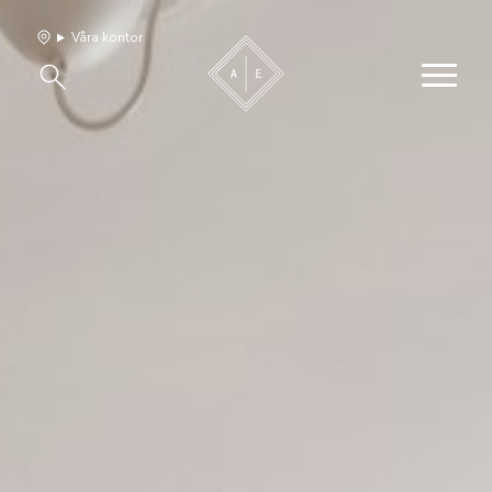
Våra kontor
Våra hem
Sälj med oss
Bevakning
Franchise
Om oss
Vårt team
Jobba med oss