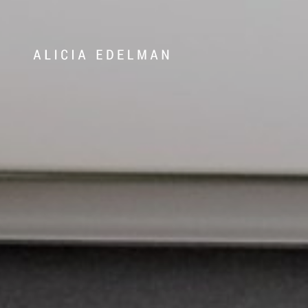
Våra hem
Sälj med