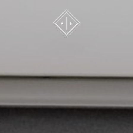
 oss
Bevakning
Franchise
Om oss
Vårt 