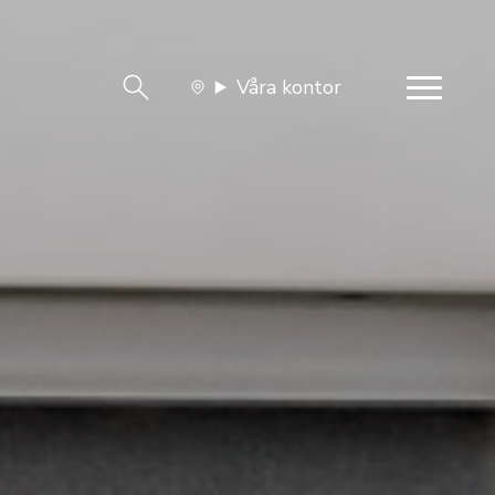
Våra kontor
team
Jobba med oss