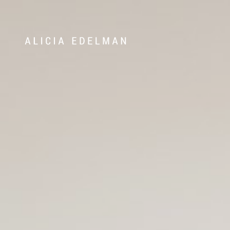
Våra hem
Sälj med