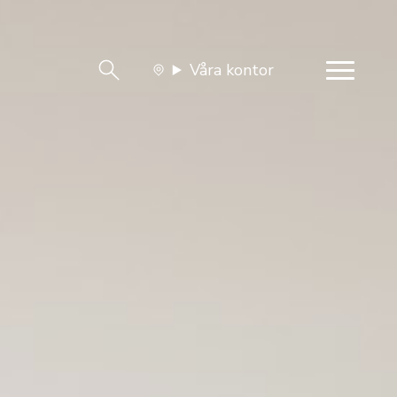
Våra kontor
team
Jobba med oss