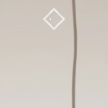
 oss
Bevakning
Franchise
Om oss
Vårt 