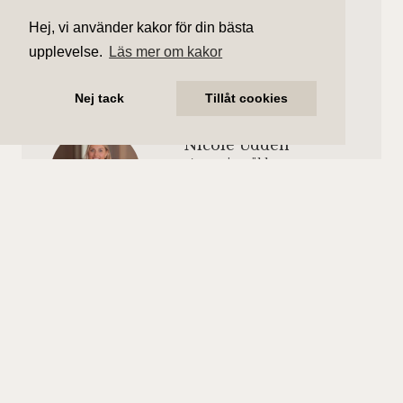
Våning 3 av 6.
1 796 kr/mån
Hej, vi använder kakor för din bästa
Hiss finns.
upplevelse.
Läs mer om kakor
Nej tack
Tillåt cookies
Nicole Uddén
Ansvarig mäklare
nicole.udden@aliciaedelman.se
070-935 36 34