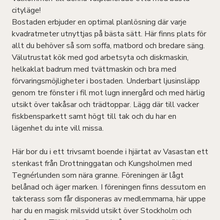
cityläge!
Bostaden erbjuder en optimal planlösning där varje
kvadratmeter utnyttjas på bästa sätt. Här finns plats för
allt du behöver så som soffa, matbord och bredare säng.
Välutrustat kök med god arbetsyta och diskmaskin,
helkaklat badrum med tvättmaskin och bra med
förvaringsmöjligheter i bostaden. Underbart ljusinsläpp
genom tre fönster i fil mot lugn innergård och med härlig
utsikt över takåsar och trädtoppar. Lägg där till vacker
fiskbensparkett samt högt till tak och du har en
lägenhet du inte vill missa.
Här bor du i ett trivsamt boende i hjärtat av Vasastan ett
stenkast från Drottninggatan och Kungsholmen med
Tegnérlunden som nära granne. Föreningen är lågt
belånad och äger marken. I föreningen finns dessutom en
takterass som får disponeras av medlemmarna, här uppe
har du en magisk milsvidd utsikt över Stockholm och