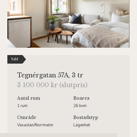
Såld
Tegnérgatan 57A, 3 tr
3 100 000 kr (slutpris)
Antal rum
Boarea
1 rum
26 kvm
Område
Bostadstyp
Vasastan/Norrmalm
Lägenhet
Våningsplan
Månadsavgift