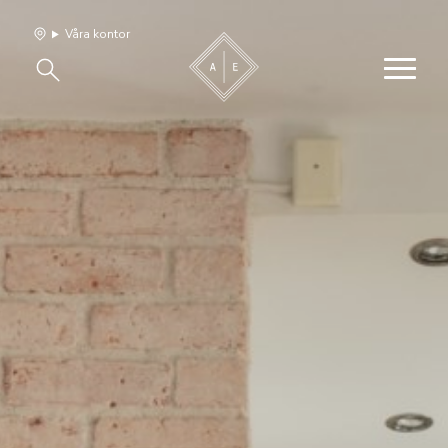
Våra kontor
Våra hem
Sälj med oss
Bevakning
Franchise
Om oss
Vårt team
Jobba med oss