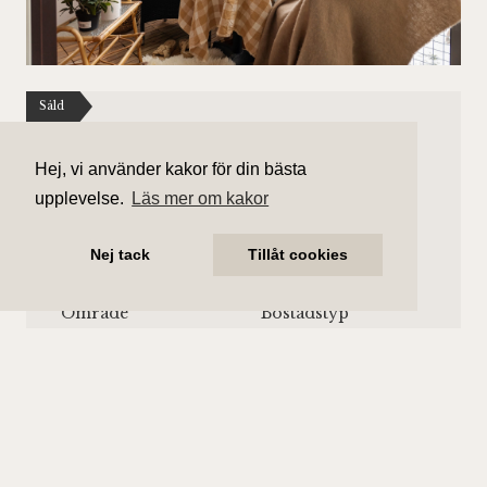
Såld
Tideliusgatan 13
Hej, vi använder kakor för din bästa
8 550 000 kr (slutpris)
upplevelse.
Läs mer om kakor
Antal rum
Boarea
Nej tack
Tillåt cookies
3 rum
80 kvm
Område
Bostadstyp
Södermalm
Lägenhet
Våningsplan
Månadsavgift
Våning 2 av 5.
2 186 kr/mån
Hiss finns.