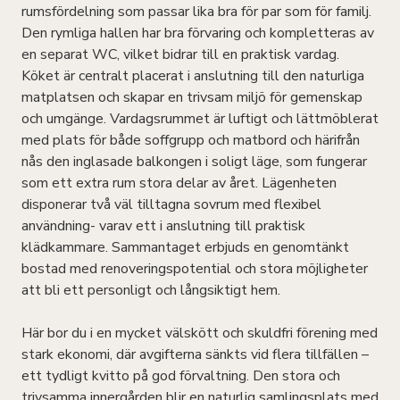
rumsfördelning som passar lika bra för par som för familj.
Den rymliga hallen har bra förvaring och kompletteras av
en separat WC, vilket bidrar till en praktisk vardag.
Köket är centralt placerat i anslutning till den naturliga
matplatsen och skapar en trivsam miljö för gemenskap
och umgänge. Vardagsrummet är luftigt och lättmöblerat
med plats för både soffgrupp och matbord och härifrån
nås den inglasade balkongen i soligt läge, som fungerar
som ett extra rum stora delar av året. Lägenheten
disponerar två väl tilltagna sovrum med flexibel
användning- varav ett i anslutning till praktisk
klädkammare. Sammantaget erbjuds en genomtänkt
bostad med renoveringspotential och stora möjligheter
att bli ett personligt och långsiktigt hem.
Här bor du i en mycket välskött och skuldfri förening med
stark ekonomi, där avgifterna sänkts vid flera tillfällen –
ett tydligt kvitto på god förvaltning. Den stora och
trivsamma innergården blir en naturlig samlingsplats med