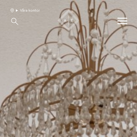
Våra kontor
Våra hem
Sälj med oss
Bevakning
Franchise
Om oss
Vårt team
Jobba med oss