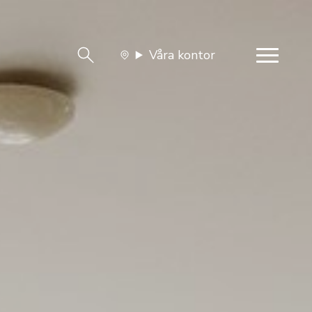
Våra kontor
team
Jobba med oss