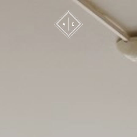
 oss
Bevakning
Franchise
Om oss
Vårt 