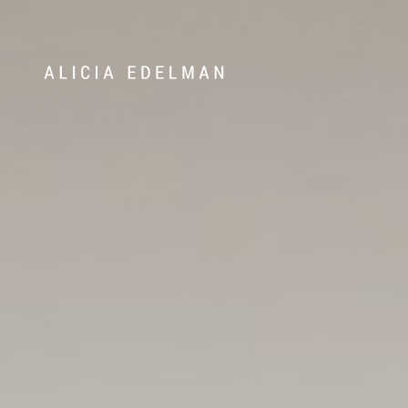
Våra hem
Sälj med