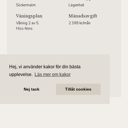
Södermalm
Lägenhet
Våningsplan
Månadsavgift
Våning 2 av 5.
2 388 kr/mån
Hiss finns.
Ebba Thielebeule
Hej, vi använder kakor för din bästa
Ansvarig mäklare
upplevelse.
Läs mer om kakor
ebba.thielebeule@aliciaedelman.se
072-388 24 18
Nej tack
Tillåt cookies