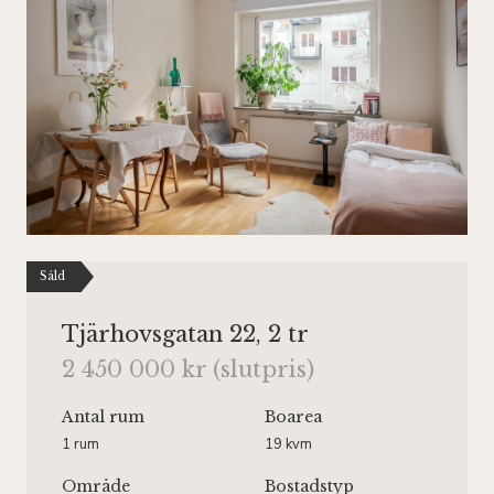
Såld
Tjärhovsgatan 22, 2 tr
2 450 000 kr (slutpris)
Antal rum
Boarea
1 rum
19 kvm
Område
Bostadstyp