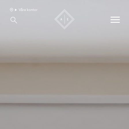
Våra kontor
Våra hem
Sälj med oss
Bevakning
Franchise
Om oss
Vårt team
Jobba med oss