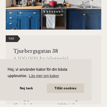
Såld
Tjurbergsgatan 38
4 100 000 kr (slutpris)
Antal rum
Boarea
Hej, vi använder kakor för din bästa
1 rum
39 kvm
upplevelse.
Läs mer om kakor
Område
Bostadstyp
Nej tack
Tillåt cookies
Södermalm
Lägenhet
Våningsplan
Månadsavgift
Våning 3 av 5.
2 818 kr/mån