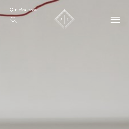
Våra kontor
Våra hem
Sälj med oss
Bevakning
Franchise
Om oss
Vårt team
Jobba med oss