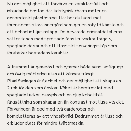
Nu ges möjlighet att förvärva en karaktärsfull och
inbjudande bostad där tidstypisk charm möter en
genomtänkt planlösning. Här bor du lugnt mot
föreningens stora innergård som ger en rofylld känsla och
ett behagligt ljusinsläpp. De bevarade originaldetaljerna
sätter tonen med spröjsade fönster, vackra trägolv,
speglade dörrar och ett klassiskt serveringsskåp som
förstärker bostadens karaktär.
Allrummet är generöst och rymmer både säng, soffgrupp
och övrig möblering utan att kännas trångt.
Planlösningen är flexibel och ger möjlighet att skapa en
2 rok för den som önskar. Köket är hemtrevligt med
speglade luckor, gasspis och en djup koboltblå
färgsättning som skapar en fin kontrast mot ljusa ytskikt.
Förvaringen är god med två garderober och
kompletteras av ett vindsförråd. Badrummet är ljust och
erbjuder plats för mindre tvättmaskin.