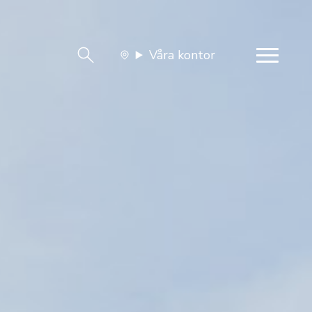
Våra kontor
team
Jobba med oss