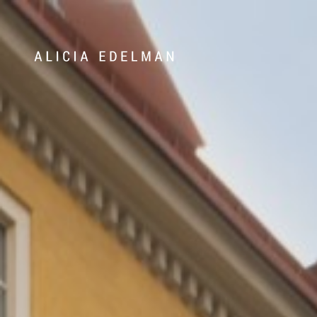
072-388 24 09
Våra hem
Sälj med