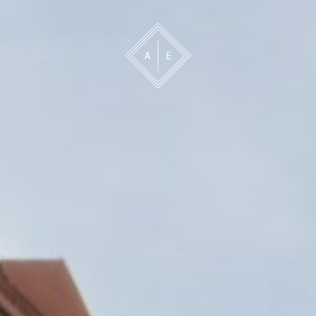
 oss
Bevakning
Franchise
Om oss
Vårt 