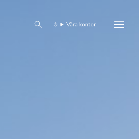
Våra kontor
team
Jobba med oss