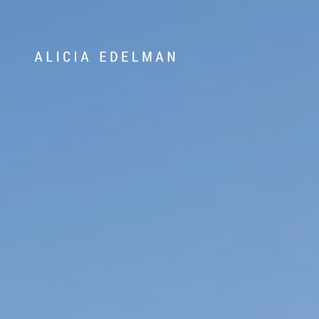
Våra hem
Sälj med