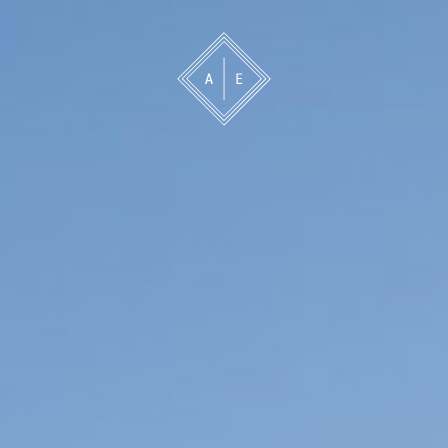
 oss
Bevakning
Franchise
Om oss
Vårt 