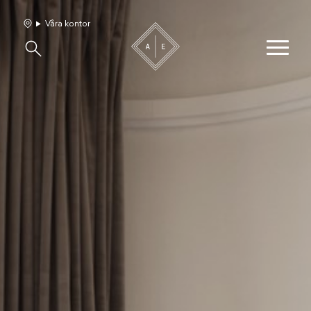
Våra kontor
Våra hem
Sälj med oss
Bevakning
Franchise
Om oss
Vårt team
Jobba med oss