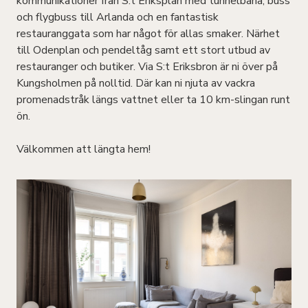
kommunikationer från S:t Eriksplan med tunnelbana, buss
och flygbuss till Arlanda och en fantastisk
restauranggata som har något för allas smaker. Närhet
till Odenplan och pendeltåg samt ett stort utbud av
restauranger och butiker. Via S:t Eriksbron är ni över på
Kungsholmen på nolltid. Där kan ni njuta av vackra
promenadstråk längs vattnet eller ta 10 km-slingan runt
ön.
Välkommen att längta hem!