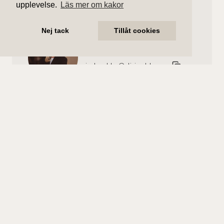
upplevelse.
Läs mer om kakor
Nej tack
Tillåt cookies
Nicole Uddén
Ansvarig mäklare
nicole.udden@aliciaedelman.se
070-935 36 34