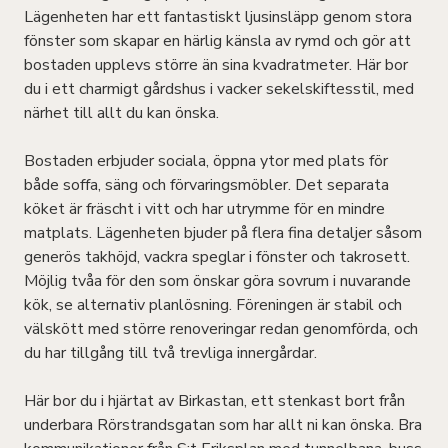
Lägenheten har ett fantastiskt ljusinsläpp genom stora
fönster som skapar en härlig känsla av rymd och gör att
bostaden upplevs större än sina kvadratmeter. Här bor
du i ett charmigt gårdshus i vacker sekelskiftesstil, med
närhet till allt du kan önska.
Bostaden erbjuder sociala, öppna ytor med plats för
både soffa, säng och förvaringsmöbler. Det separata
köket är fräscht i vitt och har utrymme för en mindre
matplats. Lägenheten bjuder på flera fina detaljer såsom
generös takhöjd, vackra speglar i fönster och takrosett.
Möjlig tvåa för den som önskar göra sovrum i nuvarande
kök, se alternativ planlösning. Föreningen är stabil och
välskött med större renoveringar redan genomförda, och
du har tillgång till två trevliga innergårdar.
Här bor du i hjärtat av Birkastan, ett stenkast bort från
underbara Rörstrandsgatan som har allt ni kan önska. Bra