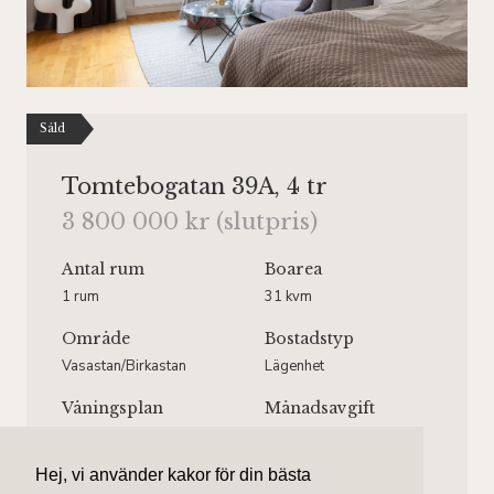
Såld
Tomtebogatan 39A, 4 tr
3 800 000 kr (slutpris)
Antal rum
Boarea
1 rum
31 kvm
Område
Bostadstyp
Vasastan/Birkastan
Lägenhet
Våningsplan
Månadsavgift
Våning 4 av 4.
1 665 kr/mån
Hiss finns ej.
Hej, vi använder kakor för din bästa