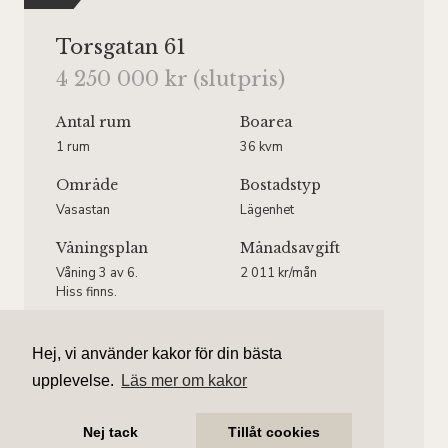
Torsgatan 61
4 250 000 kr (slutpris)
Antal rum
Boarea
1 rum
36 kvm
Område
Bostadstyp
Vasastan
Lägenhet
Våningsplan
Månadsavgift
Våning 3 av 6.
2 011 kr/mån
Hiss finns.
Hej, vi använder kakor för din bästa
upplevelse.
Läs mer om kakor
Einar Granberg
Ansvarig mäklare
Nej tack
Tillåt cookies