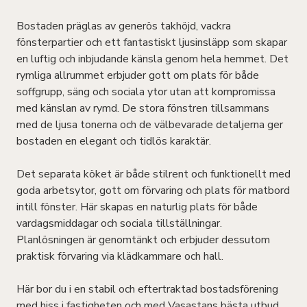
Bostaden präglas av generös takhöjd, vackra
fönsterpartier och ett fantastiskt ljusinsläpp som skapar
en luftig och inbjudande känsla genom hela hemmet. Det
rymliga allrummet erbjuder gott om plats för både
soffgrupp, säng och sociala ytor utan att kompromissa
med känslan av rymd. De stora fönstren tillsammans
med de ljusa tonerna och de välbevarade detaljerna ger
bostaden en elegant och tidlös karaktär.
Det separata köket är både stilrent och funktionellt med
goda arbetsytor, gott om förvaring och plats för matbord
intill fönster. Här skapas en naturlig plats för både
vardagsmiddagar och sociala tillställningar.
Planlösningen är genomtänkt och erbjuder dessutom
praktisk förvaring via klädkammare och hall.
Här bor du i en stabil och eftertraktad bostadsförening
med hiss i fastigheten och med Vasastans bästa utbud