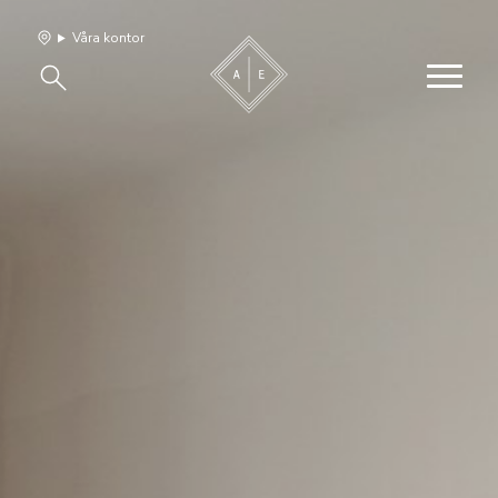
Våra kontor
Våra hem
Sälj med oss
Bevakning
Franchise
Om oss
Vårt team
Jobba med oss